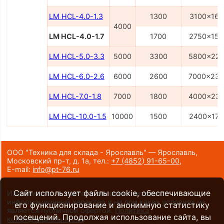
LM HCL-4.0-1.3
1300
3100x160
4000
LM HCL-4.0-1.7
1700
2750x150
LM HCL-5.0-3.3
5000
3300
5800x22
LM HCL-6.0-2.6
6000
2600
7000x23
LM HCL-7.0-1.8
7000
1800
4000x23
LM HCL-10.0-1.5
10000
1500
2400x170
ООО "Техника для склада - Ярославль" — Ярославль,
Московский пр-т, д. 1а,
тел.:
+7 (4852) 91-65-00
,
E-mail:
info@pt-76.ru
Сайт использует файлы cookie, обеспечивающие
Информация на сайте носит исключительно
информационный характер и ни при каких условиях не
его функционирование и анонимную статистику
является публичной офертой.
Политика
посещений. Продолжая использование сайта, вы
конфиденциальности
.