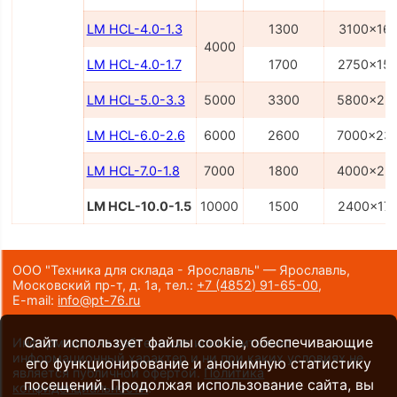
LM HCL-4.0-1.3
1300
3100x16
4000
LM HCL-4.0-1.7
1700
2750x15
LM HCL-5.0-3.3
5000
3300
5800x22
LM HCL-6.0-2.6
6000
2600
7000x23
LM HCL-7.0-1.8
7000
1800
4000x23
LM HCL-10.0-1.5
10000
1500
2400x17
ООО "Техника для склада - Ярославль" — Ярославль,
Московский пр-т, д. 1а,
тел.:
+7 (4852) 91-65-00
,
E-mail:
info@pt-76.ru
Сайт использует файлы cookie, обеспечивающие
Информация на сайте носит исключительно
информационный характер и ни при каких условиях не
его функционирование и анонимную статистику
является публичной офертой.
Политика
посещений. Продолжая использование сайта, вы
конфиденциальности
.