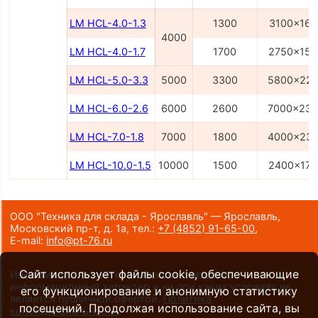
LM HCL-4.0-1.3
1300
3100x160
4000
LM HCL-4.0-1.7
1700
2750x150
LM HCL-5.0-3.3
5000
3300
5800x22
LM HCL-6.0-2.6
6000
2600
7000x23
LM HCL-7.0-1.8
7000
1800
4000x23
LM HCL-10.0-1.5
10000
1500
2400x170
ООО "Техника для склада - Ярославль" — Ярославль,
Московский пр-т, д. 1а,
тел.:
+7 (4852) 91-65-00
,
E-mail:
info@pt-76.ru
Сайт использует файлы cookie, обеспечивающие
Информация на сайте носит исключительно
информационный характер и ни при каких условиях не
его функционирование и анонимную статистику
является публичной офертой.
Политика
посещений. Продолжая использование сайта, вы
конфиденциальности
.