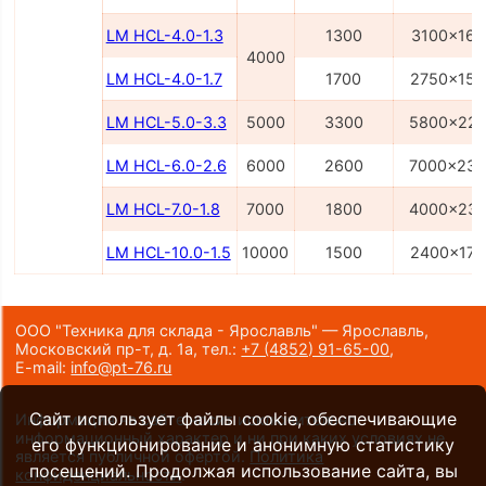
LM HCL-4.0-1.3
1300
3100x160
4000
LM HCL-4.0-1.7
1700
2750x150
LM HCL-5.0-3.3
5000
3300
5800x22
LM HCL-6.0-2.6
6000
2600
7000x23
LM HCL-7.0-1.8
7000
1800
4000x23
LM HCL-10.0-1.5
10000
1500
2400x170
ООО "Техника для склада - Ярославль" — Ярославль,
Московский пр-т, д. 1а,
тел.:
+7 (4852) 91-65-00
,
E-mail:
info@pt-76.ru
Сайт использует файлы cookie, обеспечивающие
Информация на сайте носит исключительно
информационный характер и ни при каких условиях не
его функционирование и анонимную статистику
является публичной офертой.
Политика
посещений. Продолжая использование сайта, вы
конфиденциальности
.