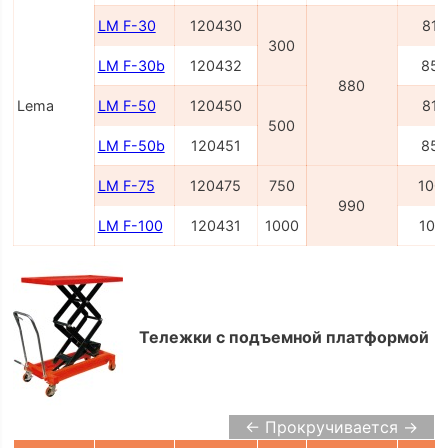
LM F-30
120430
815
300
LM F-30b
120432
850
880
Lema
LM F-50
120450
815
500
LM F-50b
120451
850
LM F-75
120475
750
100
990
LM F-100
120431
1000
101
Тележки с подъемной платформой
← Прокручивается →