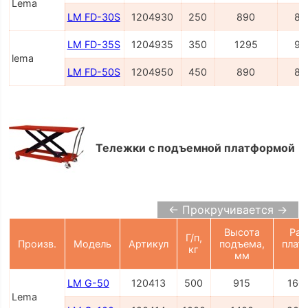
Lema
LM FD-30S
1204930
250
890
81
LM FD-35S
1204935
350
1295
91
lema
LM FD-50S
1204950
450
890
81
Тележки с подъемной платформой
← Прокручивается →
Высота
Раз
Г/п,
Произв.
Модель
Артикул
подъема,
плат
кг
мм
LM G-50
120413
500
915
160
Lema