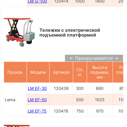
LM G-100
120414
1000
1400
203
Тележки с электрической
подъемной платформой
← Прокручивается →
Высота
Раз
Г/п,
Произв.
Модель
Артикул
подъема,
плат
кг
мм
LM EF-30
120439
300
880
850
Lema
LM EF-50
500
1025
110
LM EF-75
120476
750
970
100