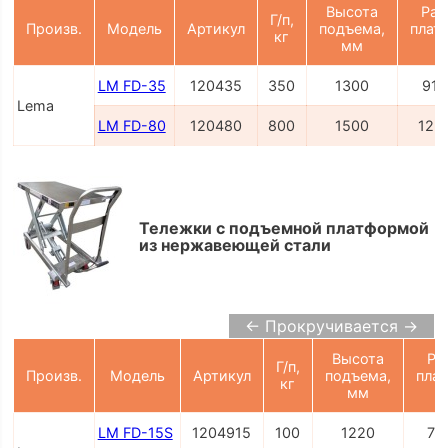
Высота
Раз
Г/п,
Произв.
Модель
Артикул
подъема,
плат
кг
мм
LM FD-35
120435
350
1300
910
Lema
LM FD-80
120480
800
1500
122
Тележки с подъемной платформой
из нержавеющей стали
← Прокручивается →
Высота
Ра
Г/п,
Произв.
Модель
Артикул
подъема,
пла
кг
мм
LM FD-15S
1204915
100
1220
70