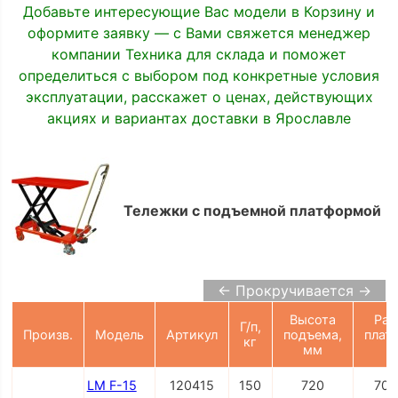
Добавьте интересующие Вас модели в Корзину и
оформите заявку — с Вами свяжется менеджер
компании Техника для склада и поможет
определиться с выбором под конкретные условия
эксплуатации, расскажет о ценах, действующих
акциях и вариантах доставки в Ярославле
Тележки с подъемной платформой
← Прокручивается →
Высота
Раз
Г/п,
Произв.
Модель
Артикул
подъема,
плат
кг
мм
LM F-15
120415
150
720
700