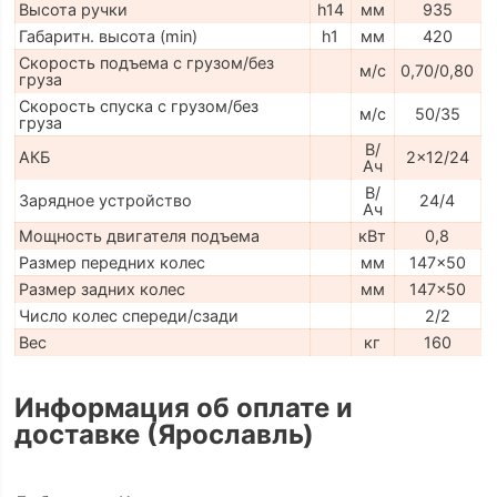
Высота ручки
h14
мм
935
Габаритн. высота (min)
h1
мм
420
Скорость подъема с грузом/без
м/с
0,70/0,80
груза
Скорость спуска с грузом/без
м/с
50/35
груза
В/
АКБ
2x12/24
Ач
В/
Зарядное устройство
24/4
Ач
Мощность двигателя подъема
кВт
0,8
Размер передних колес
мм
147x50
Размер задних колес
мм
147x50
Число колес спереди/сзади
2/2
Вес
кг
160
Информация об оплате и
доставке (Ярославль)