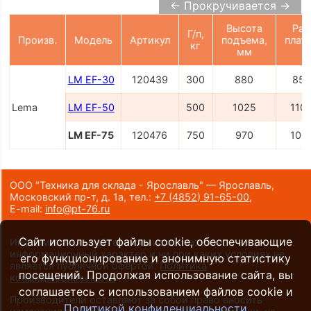
← Прокручивается →
Высота
Раз
Г/п,
Произв.
Модель
Артикул
подъема,
плат
кг
мм
LM EF-30
120439
300
880
850
Lema
LM EF-50
500
1025
110
LM EF-75
120476
750
970
100
ООО "Техника для склада - Ярославль" — Ярославль,
Московский пр-т, д. 1а,
тел.:
+7 (4852) 91-65-00
,
E-mail:
info@pt-76.ru
Сайт использует файлы cookie, обеспечивающие
Информация на сайте носит исключительно
информационный характер и ни при каких условиях не
его функционирование и анонимную статистику
является публичной офертой.
Политика
посещений. Продолжая использование сайта, вы
конфиденциальности
.
соглашаетесь с использованием файлов cookie и
Производители оставляют за собой право вносить
Политикой конфиденциальности