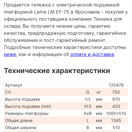
Продается тележка с электрической подъемной
платформой Lema LM EF-75 в Ярославле - покупая у
официального поставщика компании Техника для
склада, Вы получаете низкие цены, гарантию
качества, предпродажную подготовку, гарантийное
обслуживание и пост-гарантийный ремонт.
Подробные технические характеристики доступны
ниже
, как и информация об
оплате и доставке
.
Технические характеристики
Артикул
120476
Г/п
Q
кг
750
Высота подъема
h3
мм
970
Высота подъема (min)
h13
мм
420
Размеры платформы
AxB
мм
1000x510
Общая длина
L
мм
1345
Общая ширина
B
мм
510