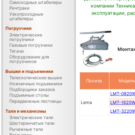
Самоходные штабелеры
компании Техника
Ричтраки
эксплуатации, ра
Узкопроходные
штабелеры
Погрузчики
Электрические
погрузчики
Газовые погрузчики
Монта
Тягачи
Оборудование для
погрузчиков
Вышки и подъемники
Телескопические вышки
Произв.
Модель
Ножничные подъемники
Подборщики заказов
LMT-0820
Подъемные столы
Передвижные лестницы
Lema
LMT-1620
Тали и механизмы
LMT-3220
Электрические тали
Шестеренчатые тали
Рычажные тали
Вагонетки