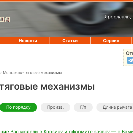
Ярославль, 
ДА
Новости
Статьи
Сервис
От
›
Монтажно-тяговые механизмы
тяговые механизмы
По порядку
Произв.
Г/п
Длина рычага
щие Вас модели в Корзину и оформите заявку — с Вам