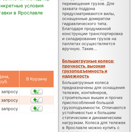
перемещения грузов. Для
онкретные условия
захвата поддона
тавки в Ярославле
предусматриваются вилы,
оснащенные домкратом
гидравлического типа.
Благодаря продуманной
конструкции транспортировка
и складирование грузов на
паллетах осуществляется
вручную. Такие...
Большегрузные колеса:
прочность, высокая
грузоподъемность и
надежность
Цена,
В Корзину
руб.
Большегрузные колеса
предназначены для оснащения
 запросу
тележек, контейнеров,
строительных вышек и прочих
 запросу
приспособлений большой
грузоподъемности. Отличаются
 запросу
устойчивостью к большим
статическим и динамическим
нагрузкам. Колеса для тележек
в Ярославле можно купить с