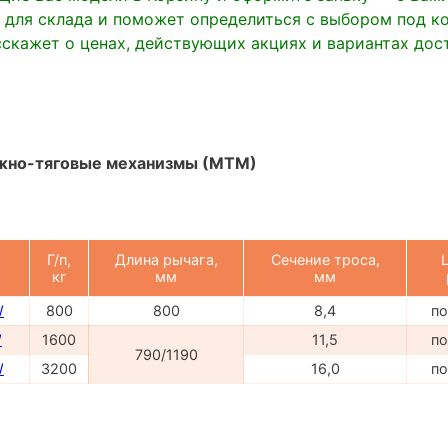
 для склада и поможет определиться с выбором под к
сскажет о ценах, действующих акциях и вариантах дос
жно-тяговые механизмы (МТМ)
Г/п,
Длина рычага,
Сечение троса,
кг
мм
мм
W
800
800
8,4
по
W
1600
11,5
по
790/1190
W
3200
16,0
по