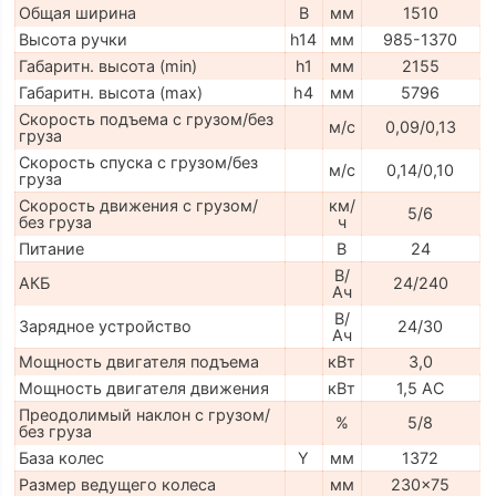
Общая ширина
B
мм
1510
Высота ручки
h14
мм
985-1370
Габаритн. высота (min)
h1
мм
2155
Габаритн. высота (max)
h4
мм
5796
Скорость подъема с грузом/без
м/с
0,09/0,13
груза
Скорость спуска с грузом/без
м/с
0,14/0,10
груза
Скорость движения с грузом/
км/
5/6
без груза
ч
Питание
В
24
В/
АКБ
24/240
Ач
В/
Зарядное устройство
24/30
Ач
Мощность двигателя подъема
кВт
3,0
Мощность двигателя движения
кВт
1,5 AC
Преодолимый наклон с грузом/
%
5/8
без груза
База колес
Y
мм
1372
Размер ведущего колеса
мм
230x75