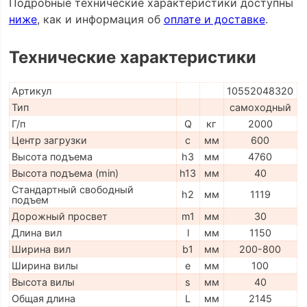
Подробные технические характеристики доступны
ниже
, как и информация об
оплате и доставке
.
Технические характеристики
Артикул
10552048320
Тип
самоходный
Г/п
Q
кг
2000
Центр загрузки
c
мм
600
Высота подъема
h3
мм
4760
Высота подъема (min)
h13
мм
40
Стандартный свободный
h2
мм
1119
подъем
Дорожный просвет
m1
мм
30
Длина вил
l
мм
1150
Ширина вил
b1
мм
200-800
Ширина вилы
e
мм
100
Высота вилы
s
мм
40
Общая длина
L
мм
2145