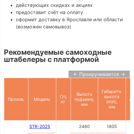
действующих скидках и акциях
предоставит счёт на оплату
оформит доставку в Ярославле или области
(возможен самовывоз)
Рекомендуемые самоходные
штабелеры с платформой
← Прокручивается →
Ш
п
Габаритн.
Высота
Г/п,
высота
Произв.
Модель
подъема,
п
кг
(min),
мм
мм
STR-2025
2460
1805