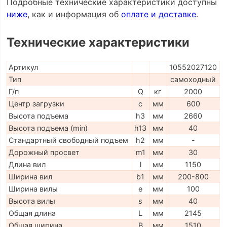
Подробные технические характеристики доступны
ниже
, как и информация об
оплате и доставке
.
Технические характеристики
Артикул
10552027120
Тип
самоходный
Г/п
Q
кг
2000
Центр загрузки
c
мм
600
Высота подъема
h3
мм
2660
Высота подъема (min)
h13
мм
40
Стандартный свободный подъем
h2
мм
-
Дорожный просвет
m1
мм
30
Длина вил
l
мм
1150
Ширина вил
b1
мм
200-800
Ширина вилы
e
мм
100
Высота вилы
s
мм
40
Общая длина
L
мм
2145
Общая ширина
B
мм
1510