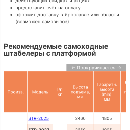
действующих скидках и акциях
предоставит счёт на оплату
оформит доставку в Ярославле или области
(возможен самовывоз)
Рекомендуемые самоходные
штабелеры с платформой
← Прокручивается →
Ш
пр
Габаритн.
Высота
Г/п,
высота
Произв.
Модель
подъема,
па
кг
(min),
мм
мм
2
STR-2025
2460
1805
STR-2027
2660
1905