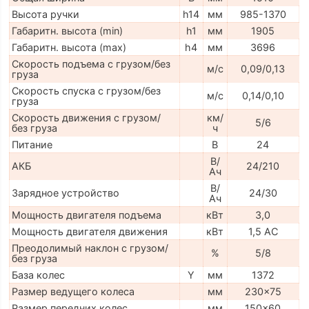
Высота ручки
h14
мм
985-1370
Габаритн. высота (min)
h1
мм
1905
Габаритн. высота (max)
h4
мм
3696
Скорость подъема с грузом/без
м/с
0,09/0,13
груза
Скорость спуска с грузом/без
м/с
0,14/0,10
груза
Скорость движения с грузом/
км/
5/6
без груза
ч
Питание
В
24
В/
АКБ
24/210
Ач
В/
Зарядное устройство
24/30
Ач
Мощность двигателя подъема
кВт
3,0
Мощность двигателя движения
кВт
1,5 AC
Преодолимый наклон с грузом/
%
5/8
без груза
База колес
Y
мм
1372
Размер ведущего колеса
мм
230x75
Размер передних колес
мм
150x60