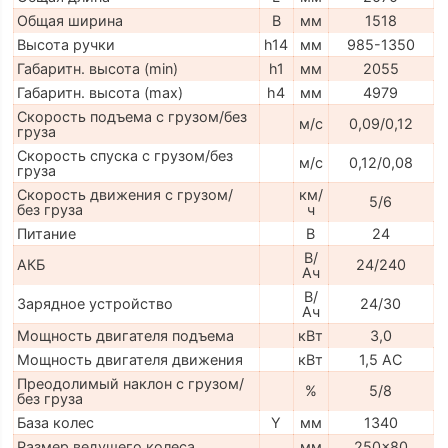
Общая ширина
B
мм
1518
Высота ручки
h14
мм
985-1350
Габаритн. высота (min)
h1
мм
2055
Габаритн. высота (max)
h4
мм
4979
Скорость подъема с грузом/без
м/с
0,09/0,12
груза
Скорость спуска с грузом/без
м/с
0,12/0,08
груза
Скорость движения с грузом/
км/
5/6
без груза
ч
Питание
В
24
В/
АКБ
24/240
Ач
В/
Зарядное устройство
24/30
Ач
Мощность двигателя подъема
кВт
3,0
Мощность двигателя движения
кВт
1,5 AC
Преодолимый наклон с грузом/
%
5/8
без груза
База колес
Y
мм
1340
Размер ведущего колеса
мм
250x80