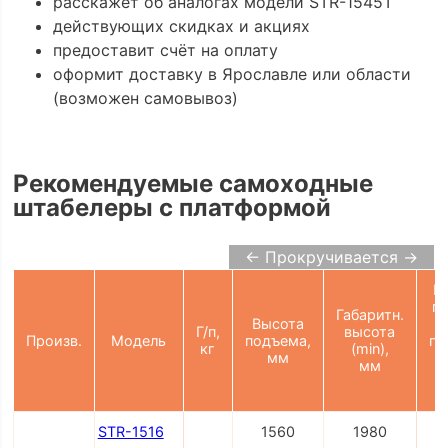
расскажет об аналогах модели STR-1545T
действующих скидках и акциях
предоставит счёт на оплату
оформит доставку в Ярославле или области
(возможен самовывоз)
Рекомендуемые самоходные
штабелеры с платформой
← Прокручивается →
Ш
п
Габаритн.
Высота
Г/п,
высота
Произв.
Модель
подъема,
па
кг
(min),
мм
мм
2
STR-1516
1560
1980