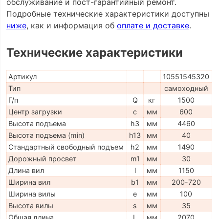
обслуживание и пост-гарантийный ремонт.
Подробные технические характеристики доступны
ниже
, как и информация об
оплате и доставке
.
Технические характеристики
Артикул
10551545320
Тип
самоходный
Г/п
Q
кг
1500
Центр загрузки
c
мм
600
Высота подъема
h3
мм
4460
Высота подъема (min)
h13
мм
40
Стандартный свободный подъем
h2
мм
1490
Дорожный просвет
m1
мм
30
Длина вил
l
мм
1150
Ширина вил
b1
мм
200-720
Ширина вилы
e
мм
100
Высота вилы
s
мм
35
Общая длина
L
мм
2070