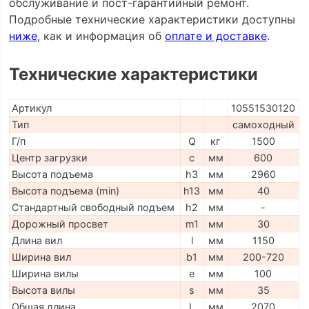
обслуживание и пост-гарантийный ремонт.
Подробные технические характеристики доступны
ниже
, как и информация об
оплате и доставке
.
Технические характеристики
Артикул
10551530120
Тип
самоходный
Г/п
Q
кг
1500
Центр загрузки
c
мм
600
Высота подъема
h3
мм
2960
Высота подъема (min)
h13
мм
40
Стандартный свободный подъем
h2
мм
-
Дорожный просвет
m1
мм
30
Длина вил
l
мм
1150
Ширина вил
b1
мм
200-720
Ширина вилы
e
мм
100
Высота вилы
s
мм
35
Общая длина
L
мм
2070