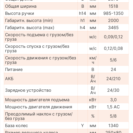
Общая ширина
B
мм
1518
Высота ручки
h14
мм
985-1350
Габаритн. высота (min)
h1
мм
2000
Габаритн. высота (max)
h4
мм
3465
Скорость подъема с грузом/без
м/с
0,09/0,12
груза
Скорость спуска с грузом/без
м/с
0,12/0,08
груза
Скорость движения с грузом/без
км/
5/6
груза
ч
Питание
В
24
В/
АКБ
24/210
Ач
В/
Зарядное устройство
24/30
Ач
Мощность двигателя подъема
кВт
3,0
Мощность двигателя движения
кВт
1,5 AC
Преодолимый наклон с грузом/
%
5/8
без груза
База колес
Y
мм
1340
Размер ведущего колеса
мм
250x80