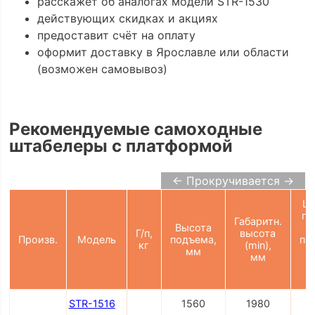
расскажет об аналогах модели STR-1530
действующих скидках и акциях
предоставит счёт на оплату
оформит доставку в Ярославле или области
(возможен самовывоз)
Рекомендуемые самоходные
штабелеры с платформой
← Прокручивается →
Ш
пр
Габаритн.
Высота
Г/п,
высота
Произв.
Модель
подъема,
па
кг
(min),
мм
мм
2
STR-1516
1560
1980