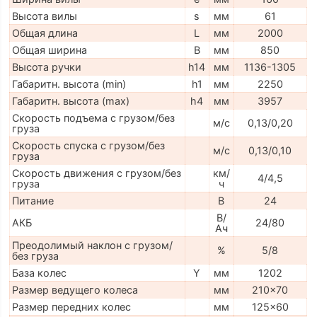
Высота вилы
s
мм
61
Общая длина
L
мм
2000
Общая ширина
B
мм
850
Высота ручки
h14
мм
1136-1305
Габаритн. высота (min)
h1
мм
2250
Габаритн. высота (max)
h4
мм
3957
Скорость подъема с грузом/без
м/с
0,13/0,20
груза
Скорость спуска с грузом/без
м/с
0,13/0,10
груза
Скорость движения с грузом/без
км/
4/4,5
груза
ч
Питание
В
24
В/
АКБ
24/80
Ач
Преодолимый наклон с грузом/
%
5/8
без груза
База колес
Y
мм
1202
Размер ведущего колеса
мм
210x70
Размер передних колес
мм
125x60