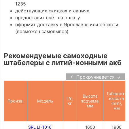
1235
действующих скидках и акциях
предоставит счёт на оплату
оформит доставку в Ярославле или области
(возможен самовывоз)
Рекомендуемые самоходные
штабелеры с литий-ионными акб
← Прокручивается →
Габаритн.
Высота
Г/п,
высота
Произв.
Модель
подъема,
кг
(min),
мм
мм
SRL LI-1016
1600
1900