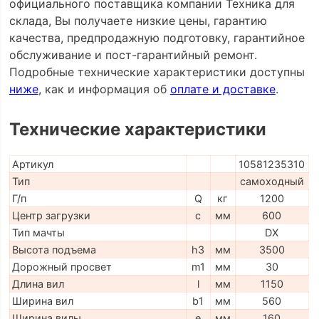
официального поставщика компании Техника для
склада, Вы получаете низкие цены, гарантию
качества, предпродажную подготовку, гарантийное
обслуживание и пост-гарантийный ремонт.
Подробные технические характеристики доступны
ниже
, как и информация об
оплате и доставке
.
Технические характеристики
Артикул
10581235310
Тип
самоходный
Г/п
Q
кг
1200
Центр загрузки
c
мм
600
Тип мачты
DX
Высота подъема
h3
мм
3500
Дорожный просвет
m1
мм
30
Длина вил
l
мм
1150
Ширина вил
b1
мм
560
Ширина вилы
e
мм
160