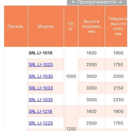
← Прокручивается →
Габаритн.
Высота
Г/п,
высота
Произв.
Модель
подъема,
кг
(min),
мм
мм
SRL LI-1016
1600
1900
SRL LI-1025
2500
1750
SRL LI-1030
1000
3000
2000
SRL LI-1033
3300
2150
SRL LI-1035
3500
2250
SRL LI-1216
1600
1900
SRL LI-1225
2500
1750
1200