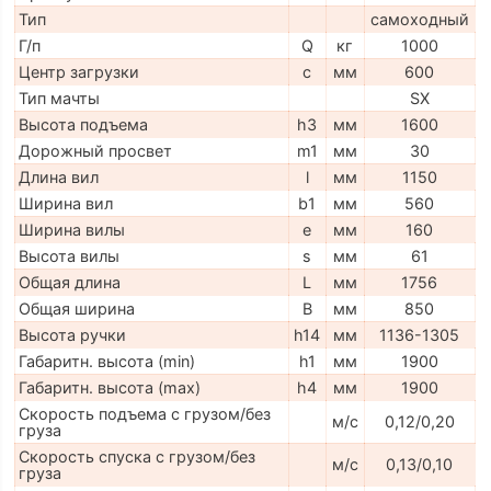
Тип
самоходный
Г/п
Q
кг
1000
Центр загрузки
c
мм
600
Тип мачты
SX
Высота подъема
h3
мм
1600
Дорожный просвет
m1
мм
30
Длина вил
l
мм
1150
Ширина вил
b1
мм
560
Ширина вилы
e
мм
160
Высота вилы
s
мм
61
Общая длина
L
мм
1756
Общая ширина
B
мм
850
Высота ручки
h14
мм
1136-1305
Габаритн. высота (min)
h1
мм
1900
Габаритн. высота (max)
h4
мм
1900
Скорость подъема с грузом/без
м/с
0,12/0,20
груза
Скорость спуска с грузом/без
м/с
0,13/0,10
груза