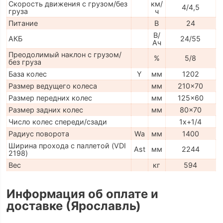
Скорость движения с грузом/без
км/
4/4,5
груза
ч
Питание
В
24
В/
АКБ
24/55
Ач
Преодолимый наклон с грузом/
%
5/8
без груза
База колес
Y
мм
1202
Размер ведущего колеса
мм
210x70
Размер передних колес
мм
125x60
Размер задних колес
мм
80x70
Число колес спереди/сзади
1x+1/4
Радиус поворота
Wa
мм
1400
Ширина прохода с паллетой (VDI
Ast
мм
2244
2198)
Вес
кг
594
Информация об оплате и
доставке (Ярославль)