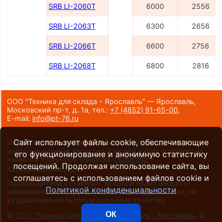
SRB LI-2060Т
6000
2556
SRB LI-2063Т
6300
2656
SRB LI-2066Т
6600
2756
SRB LI-2068Т
6800
2816
ООО "Техника для склада - Ярославль" — Ярославль,
Московский пр-т, д. 1а,
тел.:
+7 (4852) 91-65-00
,
E-mail:
info@pt-76.ru
Сайт использует файлы cookie, обеспечивающие
Информация на сайте носит исключительно
информационный характер и ни при каких условиях не
его функционирование и анонимную статистику
является публичной офертой.
Политика
посещений. Продолжая использование сайта, вы
конфиденциальности
.
соглашаетесь с использованием файлов cookie и
Производители оставляют за собой право вносить
Политикой конфиденциальности
изменения в конструкцию и внешний вид техники, не
ухудшающие ее эксплуатационные качества.
ОК
©
ООО "Техника для склада - Ярославль", Ярославль
, ©