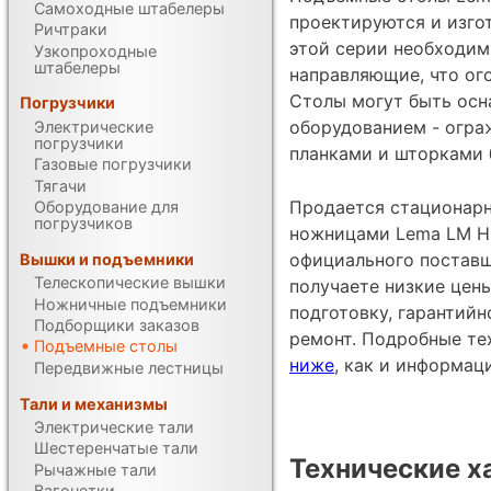
Самоходные штабелеры
проектируются и изгот
Ричтраки
этой серии необходим
Узкопроходные
штабелеры
направляющие, что ог
Столы могут быть ос
Погрузчики
оборудованием - огра
Электрические
погрузчики
планками и шторками б
Газовые погрузчики
Тягачи
Продается стационар
Оборудование для
погрузчиков
ножницами Lema LM HCL
официального поставщ
Вышки и подъемники
Телескопические вышки
получаете низкие цен
Ножничные подъемники
подготовку, гарантий
Подборщики заказов
ремонт. Подробные те
Подъемные столы
ниже
, как и информац
Передвижные лестницы
Тали и механизмы
Электрические тали
Шестеренчатые тали
Технические х
Рычажные тали
Вагонетки