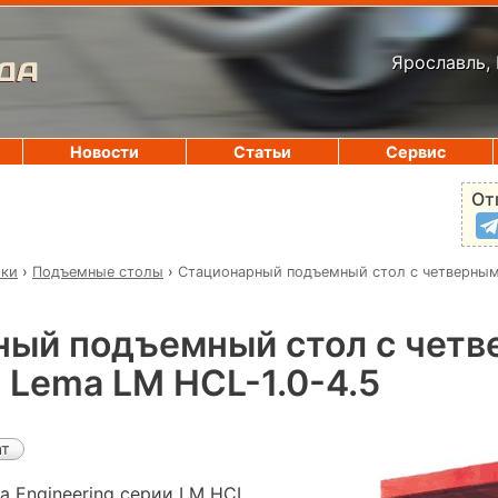
Ярославль, 
ДА
Новости
Статьи
Сервис
От
ики
›
Подъемные столы
›
Стационарный подъемный стол с четверны
ный подъемный стол с чет
Lema LM HCL-1.0-4.5
ат
 Engineering серии LM HCL