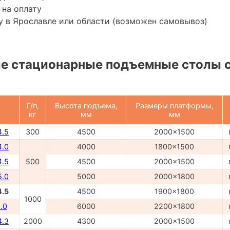
 на оплату
 в Ярославле или области (возможен самовывоз)
е стационарные подъемные столы 
Г/п,
Высота подъема,
Размеры платформы,
кг
мм
мм
4.5
300
4500
2000x1500
4.0
4000
1800x1500
4.5
500
4500
2000x1500
5.0
5000
2000x1800
4.5
4500
1900x1800
1000
.0
6000
2200x1800
4.3
2000
4300
2000x1500