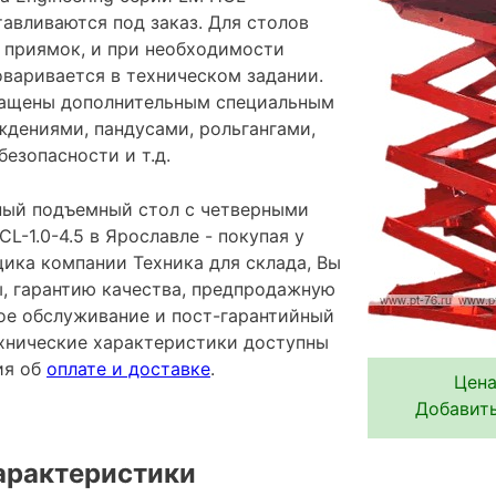
авливаются под заказ. Для столов
 приямок, и при необходимости
оваривается в техническом задании.
нащены дополнительным специальным
ждениями, пандусами, рольгангами,
езопасности и т.д.
ный подъемный стол с четверными
-1.0-4.5 в Ярославле - покупая у
ика компании Техника для склада, Вы
ы, гарантию качества, предпродажную
ное обслуживание и пост-гарантийный
хнические характеристики доступны
ия об
оплате и доставке
.
Цена
Добавить
арактеристики