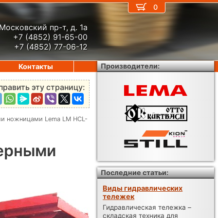
0
Московский пр-т, д. 1а
+7 (4852) 91-65-00
+7 (4852) 77-06-12
Производители:
Контакты
править эту страницу:
ми ножницами Lema LM HCL-
верными
Последние статьи:
Виды гидравлических
тележек
Гидравлическая тележка –
складская техника для