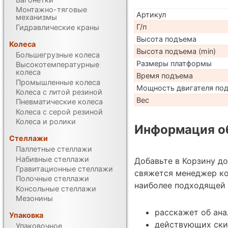
Монтажно-тяговые
Артикул
механизмы
Г/п
Гидравлические краны
Высота подъема
Колеса
Высота подъема (min)
Большегрузные колеса
Размеры платформы
Высокотемпературные
колеса
Время подъема
Промышленные колеса
Мощность двигателя по
Колеса с литой резиной
Вес
Пневматические колеса
Колеса с серой резиной
Колеса и ролики
Информация об
Стеллажи
Паллетные стеллажи
Набивные стеллажи
Добавьте в Корзину д
Гравитационные стеллажи
свяжется менеджер ко
Полочные стеллажи
наиболее подходящей 
Консольные стеллажи
Мезонины
расскажет об ана
Упаковка
действующих ски
Упаковочное