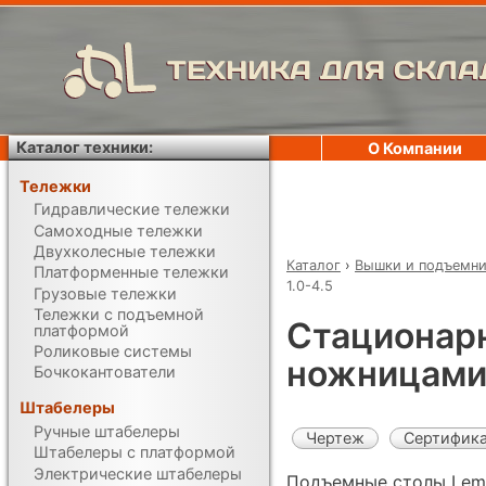
ТЕХНИКА ДЛЯ СКЛА
Каталог техники:
О Компании
Тележки
Гидравлические тележки
Самоходные тележки
Двухколесные тележки
Каталог
›
Вышки и подъемн
Платформенные тележки
1.0-4.5
Грузовые тележки
Тележки с подъемной
Стационар
платформой
Роликовые системы
ножницами 
Бочкокантователи
Штабелеры
Ручные штабелеры
Чертеж
Сертифик
Штабелеры с платформой
Электрические штабелеры
Подъемные столы Lema