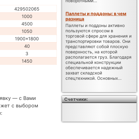
поворотными...
429502065
Паллеты и поддоны: в чем
1000
разница
4500
Паллеты и поддоны активно
пользуются спросом в
1050
торговой сфере для хранения и
1900x1800
транспортировки товаров. Они
40
представляют собой плоскую
поверхность, на которой
3
располагается груз. Благодаря
1450
специальной конструкции
обеспечивается надежный
захват складской
спецтехникой. Основных...
аявку — с Вами
Счетчики:
ожет с выбором
: