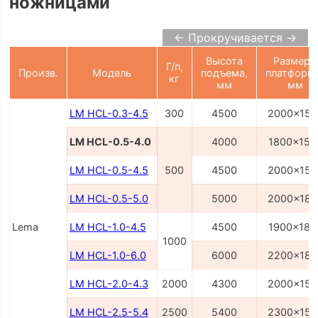
ножницами
← Прокручивается →
Высота
Размеры
Г/п,
Произв.
Модель
подъема,
платформ
кг
мм
мм
LM HCL-0.3-4.5
300
4500
2000x150
LM HCL-0.5-4.0
4000
1800x150
LM HCL-0.5-4.5
500
4500
2000x150
LM HCL-0.5-5.0
5000
2000x180
Lema
LM HCL-1.0-4.5
4500
1900x180
1000
LM HCL-1.0-6.0
6000
2200x180
LM HCL-2.0-4.3
2000
4300
2000x150
LM HCL-2.5-5.4
2500
5400
2300x150