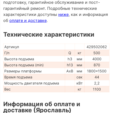
подготовку, гарантийное обслуживание и пост-
гарантийный ремонт. Подробные технические
характеристики доступны
ниже
, как и информация
об
оплате и доставке
.
Технические характеристики
Артикул
429502062
Г/п
Q
кг
500
Высота подъема
h3
мм
4000
Высота подъема (min)
h13
мм
870
Размеры платформы
AxB
мм
1800x1500
Время подъема
сек
44
Мощность двигателя подъема
кВт
2,2
Вес
кг
1100
Информация об оплате и
доставке (Ярославль)