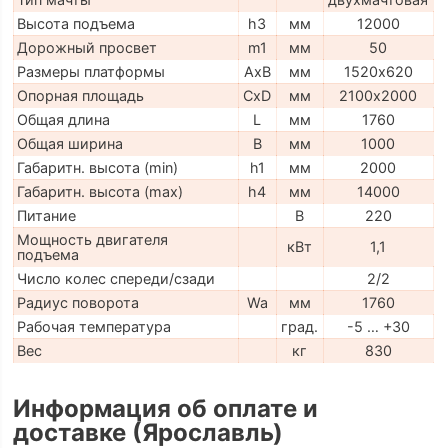
Высота подъема
h3
мм
12000
Дорожный просвет
m1
мм
50
Размеры платформы
AxB
мм
1520х620
Опорная площадь
CxD
мм
2100х2000
Общая длина
L
мм
1760
Общая ширина
B
мм
1000
Габаритн. высота (min)
h1
мм
2000
Габаритн. высота (max)
h4
мм
14000
Питание
В
220
Мощность двигателя
кВт
1,1
подъема
Число колес спереди/сзади
2/2
Радиус поворота
Wa
мм
1760
Рабочая температура
град.
-5 … +30
Вес
кг
830
Информация об оплате и
доставке (Ярославль)