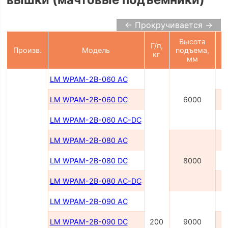
← Прокручивается →
Высота
Г/п,
П
Произв.
Модель
подъема,
кг
мм
LM WPAM-2B-060 AC
LM WPAM-2B-060 DC
6000
LM WPAM-2B-060 AC-DC
LM WPAM-2В-080 AC
LM WPAM-2B-080 DC
8000
LM WPAM-2B-080 AC-DC
LM WPAM-2В-090 AC
LM WPAM-2B-090 DC
200
9000