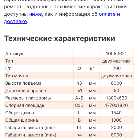
ремонт. Подробные технические характеристики
доступны
ниже
, как и информация об
оплате и
доставке
.
Технические характеристики
Артикул
10050621
Тип
двухместная
Г/п
Q
кг
200
Тип мачты
двухмачтовая
Высота подъема
h3
мм
6000
Дорожный просвет
m1
мм
50
Размеры платформы
AxB
мм
1300х620
Опорная площадь
CxD
мм
1770х1820
Общая длина
L
мм
1540
Общая ширина
B
мм
1000
Габаритн. высота (min)
h1
мм
2000
Габаритн. высота (max)
h4
мм
8000