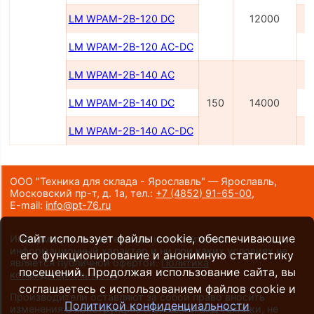
LM WPAM-2B-120 DC
12000
LM WPAM-2B-120 AC-DC
LM WPAM-2B-140 AC
LM WPAM-2B-140 DC
150
14000
LM WPAM-2B-140 AC-DC
ООО "Техника для склада - Ярославль" — Ярославль,
Московский пр-т, д. 1а,
тел.:
+7 (4852) 91-65-00
,
E-mail:
info@pt-76.ru
Сайт использует файлы cookie, обеспечивающие
Информация на сайте носит исключительно
информационный характер и ни при каких условиях не
его функционирование и анонимную статистику
является публичной офертой.
Политика
посещений. Продолжая использование сайта, вы
конфиденциальности
.
соглашаетесь с использованием файлов cookie и
Производители оставляют за собой право вносить
Политикой конфиденциальности
изменения в конструкцию и внешний вид техники, не