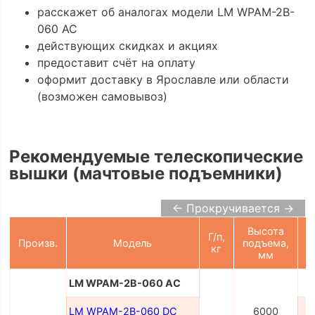
расскажет об аналогах модели LM WPAM-2B-
060 AC
действующих скидках и акциях
предоставит счёт на оплату
оформит доставку в Ярославле или области
(возможен самовывоз)
Рекомендуемые телескопические
вышки (мачтовые подъемники)
← Прокручивается →
Высота
Г/п,
П
Произв.
Модель
подъема,
кг
мм
LM WPAM-2B-060 AC
LM WPAM-2B-060 DC
6000