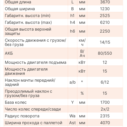
Общая длина
L
мм
3670
Общая ширина
B
мм
1230
Габаритн. высота (min)
h1
мм
2525
Габаритн. высота (max)
h4
мм
6210
Общая высота верхней
h6
мм
2250
защиты
Скорость движения с грузом/
км/
14/15
без груза
ч
В/
АКБ
80/550
Ач
Мощность двигателя подъема
кВт
12
Мощность двигателя
кВт
15
движения
Наклон мачты передний/
a/b
°
6/12
задний
Преодолимый наклон с
%
15
грузом/без груза
База колес
Y
мм
1700
Число колес спереди/сзади
2x/2
Радиус поворота
Wa
мм
2315
Ширина прохода с паллетой
Ast
мм
4070