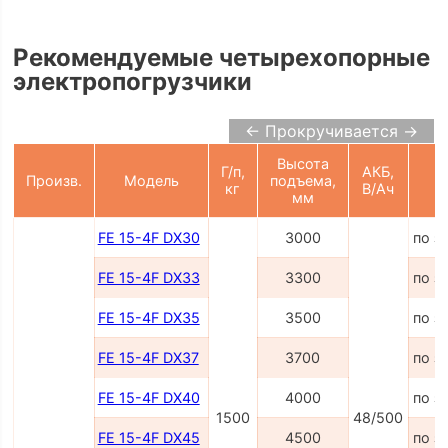
Рекомендуемые четырехопорные
электропогрузчики
← Прокручивается →
Высота
Г/п,
АКБ,
Произв.
Модель
подъема,
Ц
кг
В/Ач
мм
FE 15-4F DX30
3000
по з
FE 15-4F DX33
3300
по з
FE 15-4F DX35
3500
по з
FE 15-4F DX37
3700
по з
FE 15-4F DX40
4000
по з
1500
48/500
FE 15-4F DX45
4500
по з