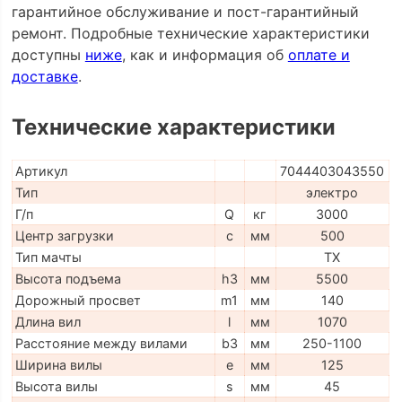
гарантийное обслуживание и пост-гарантийный
ремонт. Подробные технические характеристики
доступны
ниже
, как и информация об
оплате и
доставке
.
Технические характеристики
Артикул
7044403043550
Тип
электро
Г/п
Q
кг
3000
Центр загрузки
c
мм
500
Тип мачты
TX
Высота подъема
h3
мм
5500
Дорожный просвет
m1
мм
140
Длина вил
l
мм
1070
Расстояние между вилами
b3
мм
250-1100
Ширина вилы
e
мм
125
Высота вилы
s
мм
45