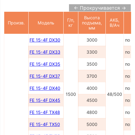
← Прокручивается →
Высота
Г/п,
АКБ,
Произв.
Модель
подъема,
Ц
кг
В/Ач
мм
FE 15-4F DX30
3000
по з
FE 15-4F DX33
3300
по з
FE 15-4F DX35
3500
по з
FE 15-4F DX37
3700
по з
FE 15-4F DX40
4000
по з
1500
48/500
FE 15-4F DX45
4500
по з
FE 15-4F TX48
4800
по з
FE 15-4F TX50
5000
по з