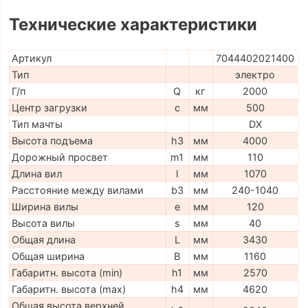
Технические характеристики
Артикул
7044402021400
Тип
электро
Г/п
Q
кг
2000
Центр загрузки
c
мм
500
Тип мачты
DX
Высота подъема
h3
мм
4000
Дорожный просвет
m1
мм
110
Длина вил
l
мм
1070
Расстояние между вилами
b3
мм
240-1040
Ширина вилы
e
мм
120
Высота вилы
s
мм
40
Общая длина
L
мм
3430
Общая ширина
B
мм
1160
Габаритн. высота (min)
h1
мм
2570
Габаритн. высота (max)
h4
мм
4620
Общая высота верхней