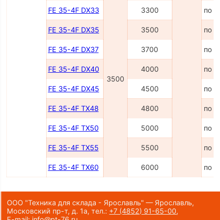
FE 35-4F DX33
3300
по з
FE 35-4F DX35
3500
по з
FE 35-4F DX37
3700
по з
FE 35-4F DX40
4000
по з
3500
FE 35-4F DX45
4500
по з
FE 35-4F TX48
4800
по з
FE 35-4F TX50
5000
по з
FE 35-4F TX55
5500
по з
FE 35-4F TX60
6000
по з
ООО "Техника для склада - Ярославль" — Ярославль,
Московский пр-т, д. 1а,
тел.:
+7 (4852) 91-65-00
,
E-mail:
info@pt-76.ru