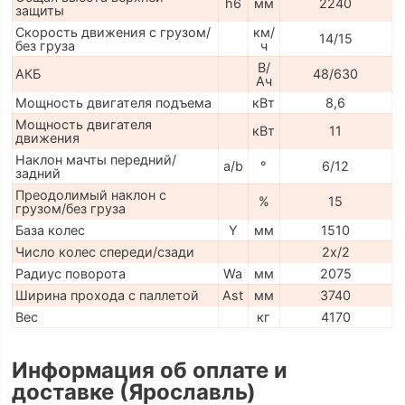
h6
мм
2240
защиты
Скорость движения с грузом/
км/
14/15
без груза
ч
В/
АКБ
48/630
Ач
Мощность двигателя подъема
кВт
8,6
Мощность двигателя
кВт
11
движения
Наклон мачты передний/
a/b
°
6/12
задний
Преодолимый наклон с
%
15
грузом/без груза
База колес
Y
мм
1510
Число колес спереди/сзади
2x/2
Радиус поворота
Wa
мм
2075
Ширина прохода с паллетой
Ast
мм
3740
Вес
кг
4170
Информация об оплате и
доставке (Ярославль)