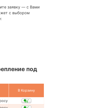
ите заявку — с Вами
ожет с выбором
:
репление под
В Корзину
просу
просу