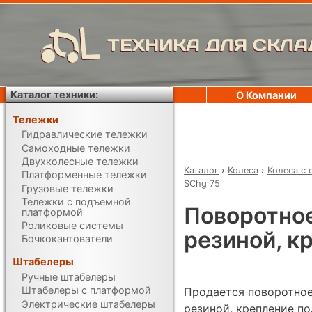
ТЕХНИКА ДЛЯ СКЛА
Каталог техники:
О Компании
Тележки
Гидравлические тележки
Самоходные тележки
Двухколесные тележки
Каталог
›
Колеса
›
Колеса с 
Платформенные тележки
SChg 75
Грузовые тележки
Тележки с подъемной
Поворотное
платформой
Роликовые системы
резиной, к
Бочкокантователи
Штабелеры
Ручные штабелеры
Штабелеры с платформой
Продается поворотное
Электрические штабелеры
резиной, крепление по