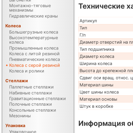
Технические х
Монтажно-тяговые
механизмы
Гидравлические краны
Артикул
Колеса
Тип
Большегрузные колеса
Г/п
Высокотемпературные
Диаметр отверстий на п
колеса
Промышленные колеса
Тип подшипника
Колеса с литой резиной
Диаметр колеса
Пневматические колеса
Ширина колеса
Колеса с серой резиной
Высота до крепежной пл
Колеса и ролики
Сдвиг оси вращ. относ. 
Стеллажи
Материал шины
Паллетные стеллажи
Цвет шины колеса
Набивные стеллажи
Гравитационные стеллажи
Материал основы
Полочные стеллажи
Штук в коробке
Консольные стеллажи
Мезонины
Информация об
Упаковка
Упаковочное