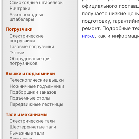
Самоходные штабелеры
официального поставщ
Ричтраки
получаете низкие цен
Узкопроходные
штабелеры
подготовку, гарантий
ремонт. Подробные те
Погрузчики
ниже
, как и информац
Электрические
погрузчики
Газовые погрузчики
Тягачи
Оборудование для
погрузчиков
Вышки и подъемники
Телескопические вышки
Ножничные подъемники
Подборщики заказов
Подъемные столы
Передвижные лестницы
Тали и механизмы
Электрические тали
Шестеренчатые тали
Рычажные тали
Вагонетки