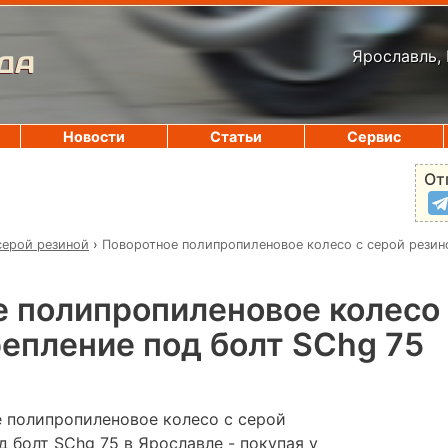
Ярославль, 
ДА
Новости
Статьи
Сервис
От
серой резиной
›
Поворотное полипропиленовое колесо с серой резино
 полипропиленовое колесо 
репление под болт SChg 75
 полипропиленовое колесо с серой
д болт SChg 75 в Ярославле - покупая у