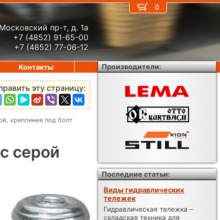
0
Московский пр-т, д. 1а
+7 (4852) 91-65-00
+7 (4852) 77-06-12
Производители:
Контакты
править эту страницу:
й, крепление под болт
с серой
Последние статьи:
Виды гидравлических
тележек
Гидравлическая тележка –
складская техника для