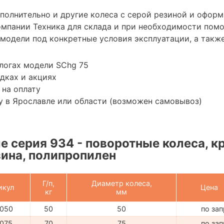
полнительно и другие колеса с серой резиной и оформ
мпании Техника для склада и при необходимости пом
модели под конкретные условия эксплуатации, а также
логах модели SChg 75
дках и акциях
 на оплату
 в Ярославле или области (возможен самовывоз)
 серия 934 - поворотные колеса, к
зина, полипропилен
Г/п,
Диаметр колеса,
икул
Цена
кг
мм
050
50
50
по за
075
70
75
по за