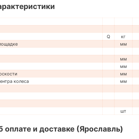
арактеристики
Q
кг
лощадке
мм
мм
мм
оскости
мм
центра колеса
мм
шт
 оплате и доставке (Ярославль)