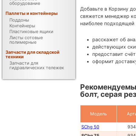
оборудование
Добавьте в Корзину до
Паллеты и контейнеры
свяжется менеджер ко
Поддоны
наиболее подходящей 
Контейнеры
Пластиковые ящики
Листы сотовые
расскажет об ана
полимерные
действующих ски
Запчасти для складской
предоставит счёт
техники
оформит доставку
Запчасти для
гидравлических тележек
Рекомендуемые
болт, серая ре
Модель
Арт
SChg 50
934
SChg 75
934