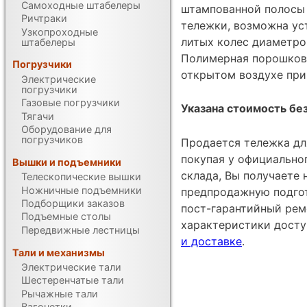
Самоходные штабелеры
штампованной полосы 
Ричтраки
тележки, возможна уст
Узкопроходные
литых колес диаметро
штабелеры
Полимерная порошкова
Погрузчики
открытом воздухе при
Электрические
погрузчики
Газовые погрузчики
Указана стоимость без
Тягачи
Оборудование для
погрузчиков
Продается тележка дл
покупая у официально
Вышки и подъемники
склада, Вы получаете 
Телескопические вышки
Ножничные подъемники
предпродажную подгот
Подборщики заказов
пост-гарантийный рем
Подъемные столы
характеристики дост
Передвижные лестницы
и доставке
.
Тали и механизмы
Электрические тали
Шестеренчатые тали
Рычажные тали
Вагонетки