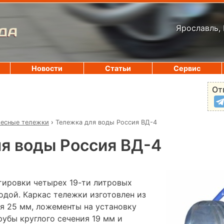
Ярославль, 
ДА
Новости
Статьи
Сервис
От
есные тележки
›
Тележка для воды Россия ВД-4
я воды Россия ВД-4
тировки четырех 19-ти литровых
одой. Каркас тележки изготовлен из
ия 25 мм, ложементы на установку
рубы круглого сечения 19 мм и