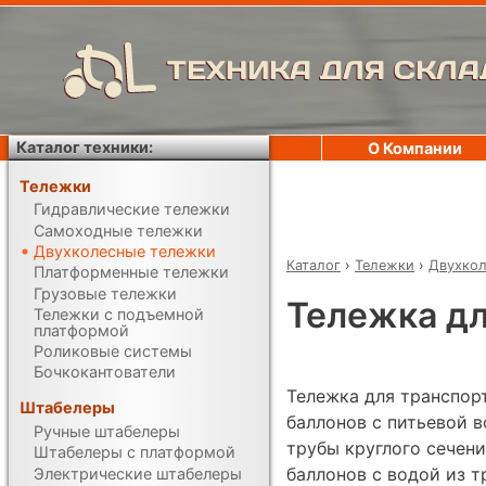
ТЕХНИКА ДЛЯ СКЛА
Каталог техники:
О Компании
Тележки
Гидравлические тележки
Самоходные тележки
Двухколесные тележки
Каталог
›
Тележки
›
Двухкол
Платформенные тележки
Грузовые тележки
Тележка дл
Тележки с подъемной
платформой
Роликовые системы
Бочкокантователи
Тележка для транспор
Штабелеры
баллонов с питьевой в
Ручные штабелеры
трубы круглого сечен
Штабелеры с платформой
баллонов с водой из т
Электрические штабелеры