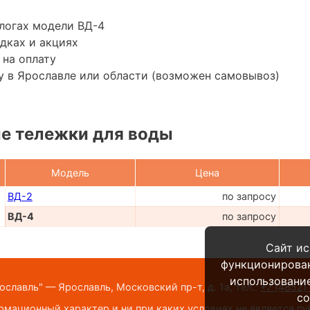
логах модели ВД-4
дках и акциях
 на оплату
 в Ярославле или области (возможен самовывоз)
е тележки для воды
Модель
Цена
ВД-2
по запросу
ВД-4
по запросу
Сайт ис
функционирова
использование
ославль" — Ярославль, Московский пр-т, д. 1а,
тел.:
+7 (4852)
co
мационный характер и ни при каких условиях не является п