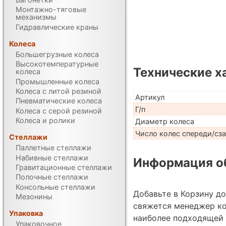
Монтажно-тяговые
механизмы
Гидравлические краны
Колеса
Большегрузные колеса
Высокотемпературные
Технические х
колеса
Промышленные колеса
Колеса с литой резиной
Артикул
Пневматические колеса
Г/п
Колеса с серой резиной
Колеса и ролики
Диаметр колеса
Число колес спереди/сз
Стеллажи
Паллетные стеллажи
Набивные стеллажи
Информация об
Гравитационные стеллажи
Полочные стеллажи
Консольные стеллажи
Добавьте в Корзину д
Мезонины
свяжется менеджер ко
Упаковка
наиболее подходящей 
Упаковочное