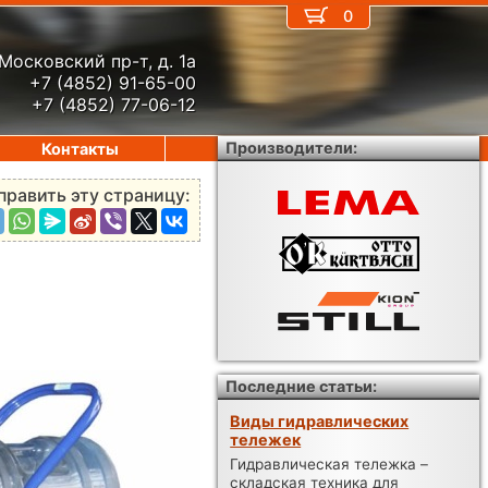
0
Московский пр-т, д. 1а
+7 (4852) 91-65-00
+7 (4852) 77-06-12
Производители:
Контакты
править эту страницу:
Последние статьи:
Виды гидравлических
тележек
Гидравлическая тележка –
складская техника для