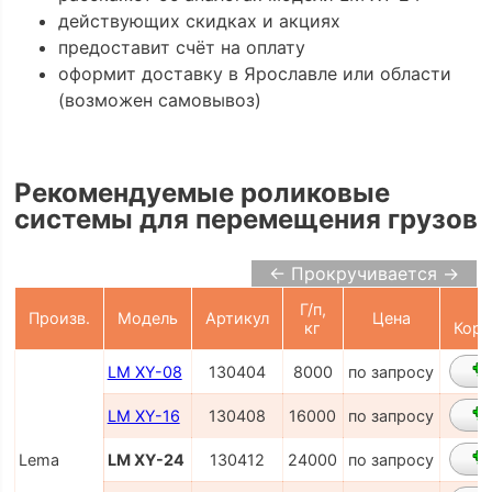
действующих скидках и акциях
предоставит счёт на оплату
оформит доставку в Ярославле или области
(возможен самовывоз)
Рекомендуемые роликовые
системы для перемещения грузов
← Прокручивается →
Г/п,
В
Произв.
Модель
Артикул
Цена
кг
Корз
LM XY-08
130404
8000
по запросу
LM XY-16
130408
16000
по запросу
Lema
LM XY-24
130412
24000
по запросу