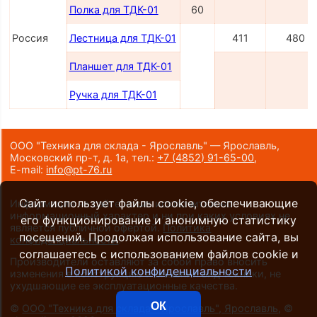
Полка для ТДК-01
60
Россия
Лестница для ТДК-01
411
480
Планшет для ТДК-01
Ручка для ТДК-01
ООО "Техника для склада - Ярославль" — Ярославль,
Московский пр-т, д. 1а,
тел.:
+7 (4852) 91-65-00
,
E-mail:
info@pt-76.ru
Сайт использует файлы cookie, обеспечивающие
Информация на сайте носит исключительно
информационный характер и ни при каких условиях не
его функционирование и анонимную статистику
является публичной офертой.
Политика
посещений. Продолжая использование сайта, вы
конфиденциальности
.
соглашаетесь с использованием файлов cookie и
Производители оставляют за собой право вносить
Политикой конфиденциальности
изменения в конструкцию и внешний вид техники, не
ухудшающие ее эксплуатационные качества.
ОК
©
ООО "Техника для склада - Ярославль", Ярославль
, ©