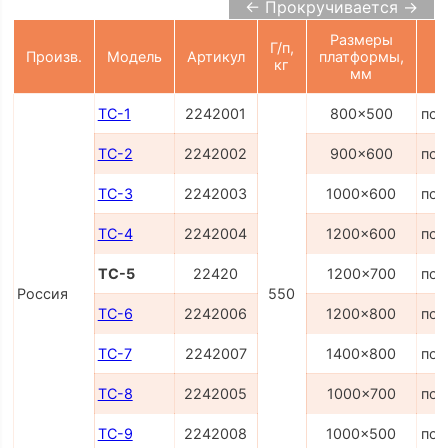
← Прокручивается →
Размеры
Г/п,
Произв.
Модель
Артикул
платформы,
кг
мм
ТС-1
2242001
800x500
по 
ТС-2
2242002
900x600
по 
ТС-3
2242003
1000x600
по 
ТС-4
2242004
1200x600
по 
ТС-5
22420
1200x700
по 
Россия
550
ТС-6
2242006
1200x800
по 
ТС-7
2242007
1400x800
по 
ТС-8
2242005
1000x700
по 
ТС-9
2242008
1000x500
по 