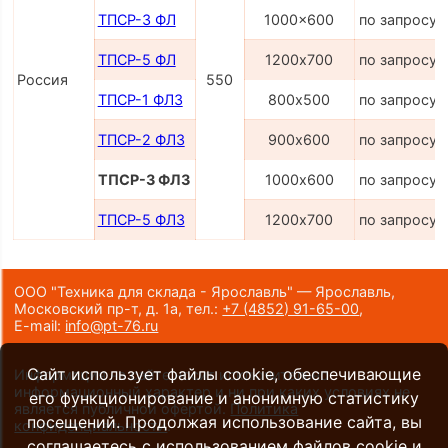
ТПСР-3 ФЛ
1000x600
по запросу
ТПСР-5 ФЛ
1200х700
по запросу
Россия
550
ТПСР-1 ФЛЗ
800х500
по запросу
ТПСР-2 ФЛЗ
900х600
по запросу
ТПСР-3 ФЛЗ
1000х600
по запросу
ТПСР-5 ФЛЗ
1200х700
по запросу
ООО "Техника для склада - Ярославль" — Ярославль,
Московский пр-т, д. 1а,
тел.:
+7 (4852) 91-65-00
,
E-mail:
info@pt-76.ru
Сайт использует файлы cookie, обеспечивающие
Информация на сайте носит исключительно
информационный характер и ни при каких условиях не
его функционирование и анонимную статистику
является публичной офертой.
Политика
посещений. Продолжая использование сайта, вы
конфиденциальности
.
соглашаетесь с использованием файлов cookie и