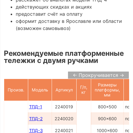
действующих скидках и акциях
предоставит счёт на оплату
оформит доставку в Ярославле или области
(возможен самовывоз)
Рекомендуемые платформенные
тележки с двумя ручками
← Прокручивается →
Размеры
Г/п,
Произв.
Модель
Артикул
платформы,
кг
мм
ТПД-1
2240019
800x500
по 
ТПД-2
2240020
900x600
по 
ТПД-3
2240021
1000x600
по 