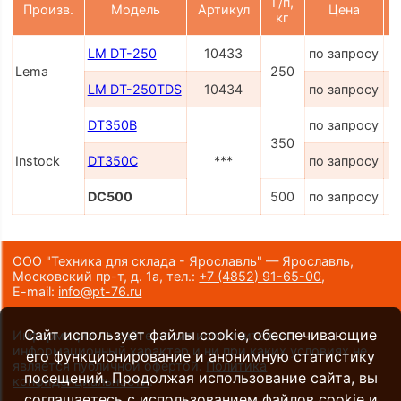
Г/п,
Произв.
Модель
Артикул
Цена
кг
LM DT-250
10433
по запросу
Lema
250
LM DT-250TDS
10434
по запросу
DT350B
по запросу
350
Instock
DT350C
***
по запросу
DC500
500
по запросу
ООО "Техника для склада - Ярославль" — Ярославль,
Московский пр-т, д. 1а,
тел.:
+7 (4852) 91-65-00
,
E-mail:
info@pt-76.ru
Сайт использует файлы cookie, обеспечивающие
Информация на сайте носит исключительно
информационный характер и ни при каких условиях не
его функционирование и анонимную статистику
является публичной офертой.
Политика
посещений. Продолжая использование сайта, вы
конфиденциальности
.
соглашаетесь с использованием файлов cookie и