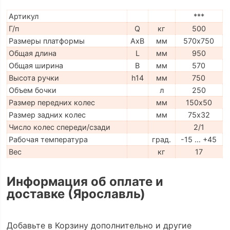
Артикул
***
Г/п
Q
кг
500
Размеры платформы
AxB
мм
570х750
Общая длина
L
мм
950
Общая ширина
B
мм
570
Высота ручки
h14
мм
750
Объем бочки
л
250
Размер передних колес
мм
150х50
Размер задних колес
мм
75х32
Число колес спереди/сзади
2/1
Рабочая температура
град.
-15 … +45
Вес
кг
17
Информация об оплате и
доставке (Ярославль)
Добавьте в Корзину дополнительно и другие