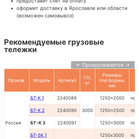
предоставит счёт на оплату
оформит доставку в Ярославле или области
(возможен самовывоз)
Рекомендуемые грузовые
тележки
← Прокручивается →
Размеры
Г/п,
Произв.
Модель
Артикул
платформы,
кг
мм
БТ-К 1
2240089
1250x2000
по 
БТ-К 2
2240090
3000
1250x2500
по 
Россия
БТ-К 3
2240091
1250x3000
по 
БТ-5К 1
1250х3000
по 