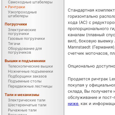
Самоходные штабелеры
Ричтраки
Стандартная комплект
Узкопроходные
штабелеры
горизонтально распол
хода (АС) с редукторо
Погрузчики
пропорционального ги
Электрические
погрузчики
каналам (плавный спу
Газовые погрузчики
вил), боковую выемку
Тягачи
Mannstaedt (Германия)
Оборудование для
погрузчиков
счетчик моточасов, п
Вышки и подъемники
Опционально доступно
Телескопические вышки
Ножничные подъемники
Подборщики заказов
Продается ричтрак Le
Подъемные столы
покупая у официально
Передвижные лестницы
склада, Вы получаете 
Тали и механизмы
обслуживание и пост-
Электрические тали
ниже
, как и информац
Шестеренчатые тали
Рычажные тали
Вагонетки