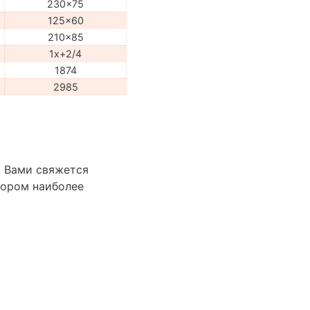
230x75
125x60
210x85
1x+2/4
1874
2985
с Вами свяжется
бором наиболее