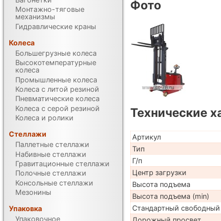
Фото
Монтажно-тяговые
механизмы
Гидравлические краны
Колеса
Большегрузные колеса
Высокотемпературные
колеса
Промышленные колеса
Колеса с литой резиной
Пневматические колеса
Колеса с серой резиной
Технические х
Колеса и ролики
Стеллажи
Артикул
Паллетные стеллажи
Тип
Набивные стеллажи
Г/п
Гравитационные стеллажи
Центр загрузки
Полочные стеллажи
Консольные стеллажи
Высота подъема
Мезонины
Высота подъема (min)
Стандартный свободный
Упаковка
Упаковочное
Дорожный просвет