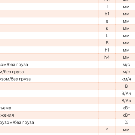
l
мм
b1
мм
e
мм
s
мм
L
мм
B
мм
h1
мм
h4
мм
ом/без груза
м/с
м/без груза
м/с
узом/без груза
км/ч
В
В/Ач
В/Ач
дъема
кВт
ижения
кВт
рузом/без груза
%
Y
мм