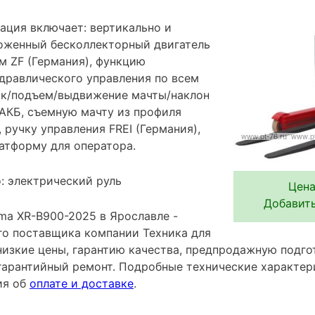
ация включает: вертикально и
оженный бесколлекторный двигатель
м ZF (Германия), функцию
дравлического управления по всем
ск/подъем/выдвижение мачты/наклон
 АКБ, съемную мачту из профиля
, ручку управления FREI (Германия),
латформу для оператора.
: электрический руль
Цена
Добавить
ma XR-B900-2025 в Ярославле -
го поставщика компании Техника для
низкие цены, гарантию качества, предпродажную подго
гарантийный ремонт. Подробные технические характе
ия об
оплате и доставке
.