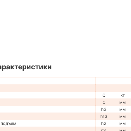
арактеристики
Q
кг
c
мм
h3
мм
h13
мм
 подъем
h2
мм
m1
мм