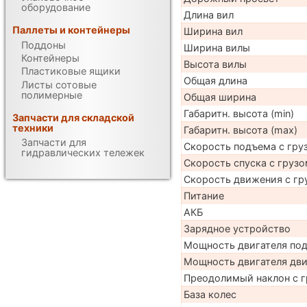
оборудование
Длина вил
Паллеты и контейнеры
Ширина вил
Поддоны
Ширина вилы
Контейнеры
Высота вилы
Пластиковые ящики
Общая длина
Листы сотовые
полимерные
Общая ширина
Габаритн. высота (min)
Запчасти для складской
техники
Габаритн. высота (max)
Запчасти для
Скорость подъема с груз
гидравлических тележек
Скорость спуска с грузо
Скорость движения с гр
Питание
АКБ
Зарядное устройство
Мощность двигателя по
Мощность двигателя дв
Преодолимый наклон с г
База колес