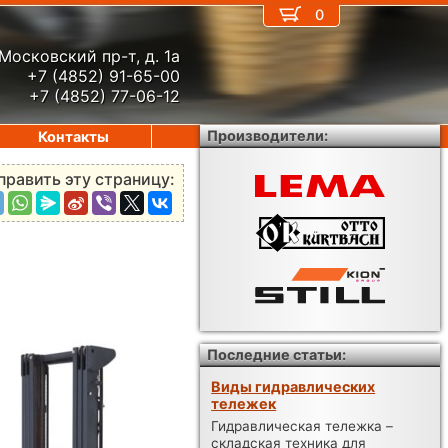
0
Московский пр-т, д. 1а
+7 (4852) 91-65-00
+7 (4852) 77-06-12
Производители:
Контакты
править эту страницу:
Последние статьи:
Виды гидравлических
тележек
Гидравлическая тележка –
складская техника для