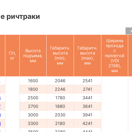
е ричтраки
Ширина
прохода
Габаритн.
Габаритн.
Высота
с
Г/п,
высота
высота
подъема,
паллетой
кг
(min),
(max),
мм
(VDI
мм
мм
2198),
мм
6
1600
2046
2541
8
1800
2246
2741
5
2500
1780
3441
7
2700
1880
3641
0
3000
2030
3941
3
3300
2180
4241
5
3500
2280
4441