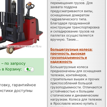
перемещения грузов. Для
захвата поддона
предусматриваются вилы,
оснащенные домкратом
гидравлического типа.
Благодаря продуманной
конструкции транспортировка
и складирование грузов на
паллетах осуществляется
вручную. Такие...
Большегрузные колеса:
прочность, высокая
грузоподъемность и
надежность
 – по запросу
Большегрузные колеса
 в Корзину:
предназначены для оснащения
тележек, контейнеров,
строительных вышек и прочих
приспособлений большой
товку, гарантийное
грузоподъемности. Отличаются
ристики доступны
устойчивостью к большим
статическим и динамическим
нагрузкам. Колеса для тележек
в Ярославле можно купить с