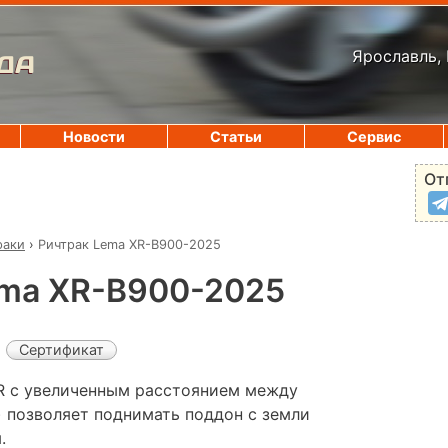
Ярославль, 
ДА
Новости
Статьи
Сервис
От
раки
›
Ричтрак Lema XR-B900-2025
ema XR-B900-2025
Сертификат
R с увеличенным расстоянием между
) позволяет поднимать поддон с земли
.