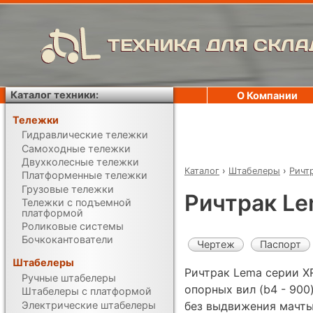
ТЕХНИКА ДЛЯ СКЛА
Каталог техники:
О Компании
Тележки
Гидравлические тележки
Самоходные тележки
Двухколесные тележки
Каталог
›
Штабелеры
›
Ричт
Платформенные тележки
Грузовые тележки
Ричтрак L
Тележки с подъемной
платформой
Роликовые системы
Бочкокантователи
Чертеж
Паспорт
Штабелеры
Ричтрак Lema серии X
Ручные штабелеры
опорных вил (b4 - 900
Штабелеры с платформой
Электрические штабелеры
без выдвижения мачты