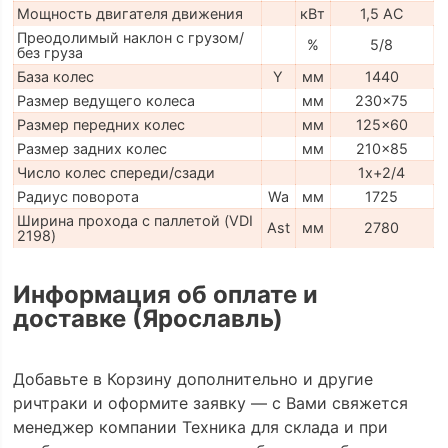
Мощность двигателя движения
кВт
1,5 AC
Преодолимый наклон с грузом/
%
5/8
без груза
База колес
Y
мм
1440
Размер ведущего колеса
мм
230x75
Размер передних колес
мм
125x60
Размер задних колес
мм
210x85
Число колес спереди/сзади
1x+2/4
Радиус поворота
Wa
мм
1725
Ширина прохода с паллетой (VDI
Ast
мм
2780
2198)
Информация об оплате и
доставке (Ярославль)
Добавьте в Корзину дополнительно и другие
ричтраки и оформите заявку — с Вами свяжется
менеджер компании Техника для склада и при