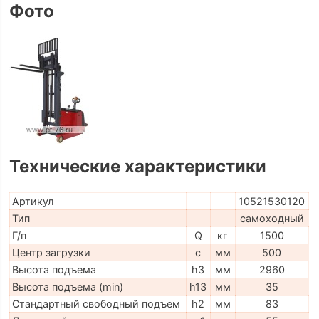
Фото
Технические характеристики
Артикул
10521530120
Тип
самоходный
Г/п
Q
кг
1500
Центр загрузки
c
мм
500
Высота подъема
h3
мм
2960
Высота подъема (min)
h13
мм
35
Стандартный свободный подъем
h2
мм
83