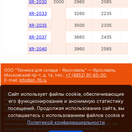
XR-2030
2000
2960
2085
3
XR-2033
3260
2235
4
XR-2035
3500
2335
4
XR-2037
3660
2435
4
XR-2040
3960
2585
4
ООО "Техника для склада - Ярославль" — Ярославль,
Московский пр-т, д. 1а,
тел.:
+7 (4852) 91-65-00
,
E-mail:
info@pt-76.ru
Сайт использует файлы cookie, обеспечивающие
Информация на сайте носит исключительно
информационный характер и ни при каких условиях не
его функционирование и анонимную статистику
является публичной офертой.
Политика
посещений. Продолжая использование сайта, вы
конфиденциальности
.
соглашаетесь с использованием файлов cookie и
Производители оставляют за собой право вносить
Политикой конфиденциальности
изменения в конструкцию и внешний вид техники, не
ухудшающие ее эксплуатационные качества.