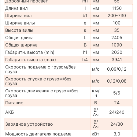
Дорожный просвет
m1
мм
55
Длина вил
l
мм
1150
Ширина вил
b1
мм
200-730
Ширина вилы
e
мм
100
Высота вилы
s
мм
35
Общая длина
L
мм
2405
Общая ширина
B
мм
1090
Габаритн. высота (min)
h1
мм
2030
Габаритн. высота (max)
h4
мм
3941
Скорость подъема с грузом/без
м/с
0,09/0,12
груза
Скорость спуска с грузом/без
м/с
0,12/0,08
груза
Скорость движения с грузом/без
км/
5/6
груза
ч
Питание
В
24
В/
АКБ
24/240
Ач
В/
Зарядное устройство
24/30
Ач
Мощность двигателя подъема
кВт
3,0