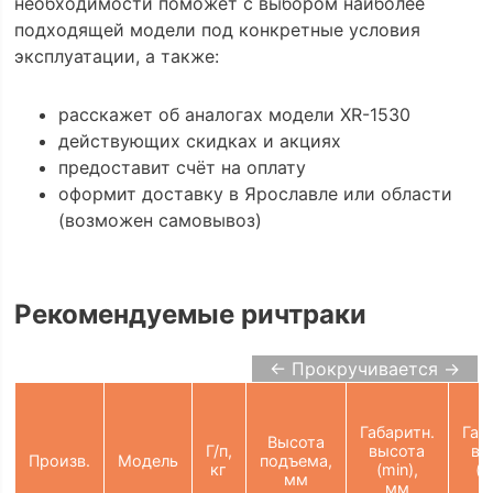
необходимости поможет с выбором наиболее
подходящей модели под конкретные условия
эксплуатации, а также:
расскажет об аналогах модели XR-1530
действующих скидках и акциях
предоставит счёт на оплату
оформит доставку в Ярославле или области
(возможен самовывоз)
Рекомендуемые ричтраки
← Прокручивается →
Габаритн.
Габ
Высота
Г/п,
высота
вы
Произв.
Модель
подъема,
кг
(min),
(m
мм
мм