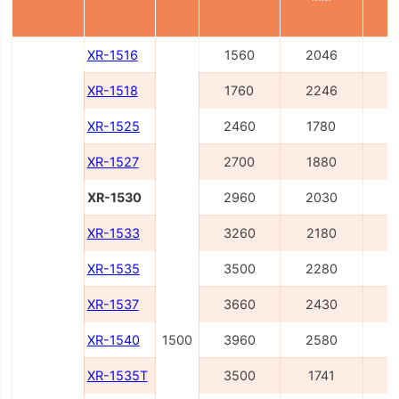
XR-1516
1560
2046
2
XR-1518
1760
2246
2
XR-1525
2460
1780
3
XR-1527
2700
1880
3
XR-1530
2960
2030
3
XR-1533
3260
2180
4
XR-1535
3500
2280
4
XR-1537
3660
2430
4
XR-1540
1500
3960
2580
4
XR-1535T
3500
1741
4