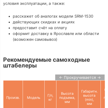
условия эксплуатации, а также:
расскажет об аналогах модели SRM-1530
действующих скидках и акциях
предоставит счёт на оплату
оформит доставку в Ярославле или области
(возможен самовывоз)
Рекомендуемые самоходные
штабелеры
← Прокручивается →
Ш
п
Габаритн.
Высота
Г/п,
высота
Произв.
Модель
подъема,
па
кг
(min),
мм
мм