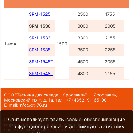
SRM-1525
2500
1755
SRM-1530
3000
2005
SRM-1533
3300
2155
Lema
1500
SRM-1535
3500
2255
SRM-1545Т
4500
2055
SRM-1548Т
4800
2155
ООО "Техника для склада - Ярославль" — Ярославль,
Московский пр-т, д. 1а,
тел.:
+7 (4852) 91-65-00
,
E-mail:
info@pt-76.ru
Сайт использует файлы cookie, обеспечивающие
Информация на сайте носит исключительно
информационный характер и ни при каких условиях не
его функционирование и анонимную статистику
является публичной офертой.
Политика