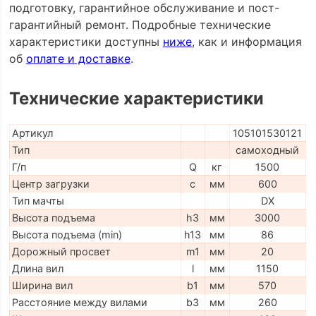
подготовку, гарантийное обслуживание и пост-
гарантийный ремонт. Подробные технические
характеристики доступны
ниже
, как и информация
об
оплате и доставке
.
Технические характеристики
Артикул
105101530121
Тип
самоходный
Г/п
Q
кг
1500
Центр загрузки
c
мм
600
Тип мачты
DX
Высота подъема
h3
мм
3000
Высота подъема (min)
h13
мм
86
Дорожный просвет
m1
мм
20
Длина вил
l
мм
1150
Ширина вил
b1
мм
570
Расстояние между вилами
b3
мм
260