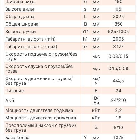
Ширина вилы
e
мм
160
Высота вилы
s
мм
66
Общая длина
L
мм
2025
Общая ширина
B
мм
850
Высота ручки
h14
мм
625-1305
Габаритн. высота (min)
h1
мм
2005
Габаритн. высота (max)
h4
мм
3477
Скорость подъема с грузом/без
м/с
0,08/0,15
груза
Скорость спуска с грузом/без
м/с
0,15/0,09
груза
Скорость движения с грузом/
км/
4/4,5
без груза
ч
Питание
В
24
В/
АКБ
24/210
Ач
Мощность двигателя подъема
кВт
2,2
Мощность двигателя движения
кВт
1,5
Преодолимый наклон с грузом/
%
5/10
без груза
База колес
Y
мм
1375