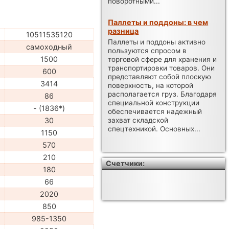
поворотными...
Паллеты и поддоны: в чем
разница
10511535120
Паллеты и поддоны активно
самоходный
пользуются спросом в
1500
торговой сфере для хранения и
транспортировки товаров. Они
600
представляют собой плоскую
3414
поверхность, на которой
располагается груз. Благодаря
86
специальной конструкции
- (1836*)
обеспечивается надежный
30
захват складской
спецтехникой. Основных...
1150
570
210
Счетчики:
180
66
2020
850
985-1350