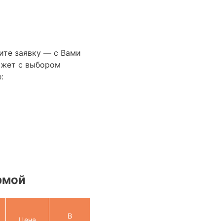
ите заявку — с Вами
ожет с выбором
:
рмой
В
Цена