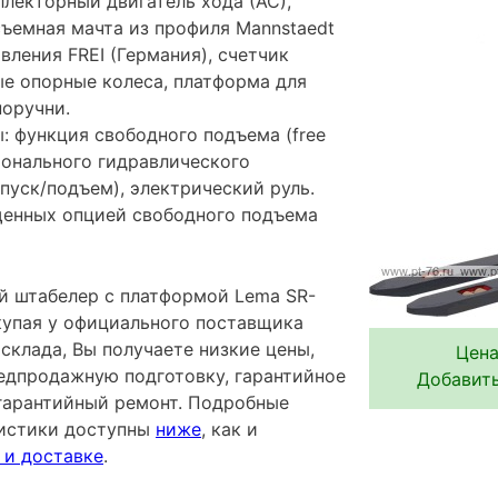
лекторный двигатель хода (АС),
съемная мачта из профиля Mannstaedt
авления FREI (Германия), счетчик
ые опорные колеса, платформа для
поручни.
: функция свободного подъема (free
ционального гидравлического
пуск/подъем), электрический руль.
ащенных опцией свободного подъема
 штабелер с платформой Lema SR-
окупая у официального поставщика
склада, Вы получаете низкие цены,
Цена
редпродажную подготовку, гарантийное
Добавить
гарантийный ремонт. Подробные
ристики доступны
ниже
, как и
 и доставке
.