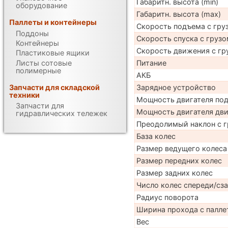
Габаритн. высота (min)
оборудование
Габаритн. высота (max)
Паллеты и контейнеры
Скорость подъема с груз
Поддоны
Скорость спуска с грузо
Контейнеры
Скорость движения с гр
Пластиковые ящики
Листы сотовые
Питание
полимерные
АКБ
Запчасти для складской
Зарядное устройство
техники
Мощность двигателя по
Запчасти для
Мощность двигателя дв
гидравлических тележек
Преодолимый наклон с г
База колес
Размер ведущего колеса
Размер передних колес
Размер задних колес
Число колес спереди/сз
Радиус поворота
Ширина прохода с паллет
Вес