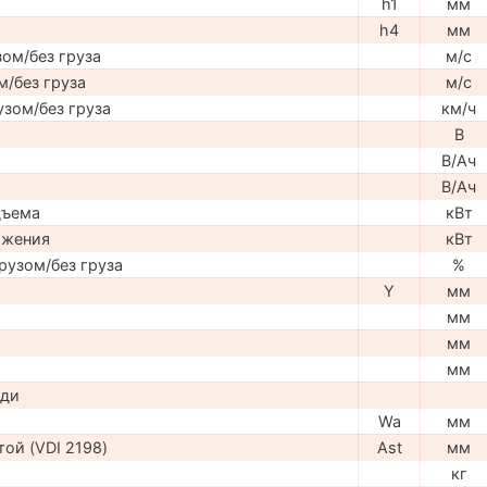
h1
мм
h4
мм
ом/без груза
м/с
м/без груза
м/с
узом/без груза
км/ч
В
В/Ач
В/Ач
дъема
кВт
ижения
кВт
рузом/без груза
%
Y
мм
мм
мм
мм
ади
Wa
мм
ой (VDI 2198)
Ast
мм
кг