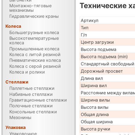
Технические х
Монтажно-тяговые
механизмы
Гидравлические краны
Артикул
Колеса
Тип
Большегрузные колеса
Г/п
Высокотемпературные
Центр загрузки
колеса
Промышленные колеса
Высота подъема
Колеса с литой резиной
Высота подъема (min)
Пневматические колеса
Стандартный свободный
Колеса с серой резиной
Дорожный просвет
Колеса и ролики
Длина вил
Стеллажи
Ширина вил
Паллетные стеллажи
Расстояние между вила
Набивные стеллажи
Гравитационные стеллажи
Ширина вилы
Полочные стеллажи
Высота вилы
Консольные стеллажи
Общая длина
Мезонины
Общая ширина
Упаковка
Высота ручки
Упаковочное