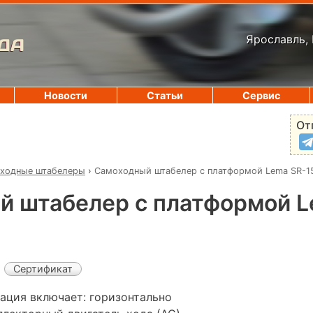
Ярославль, 
ДА
Новости
Статьи
Сервис
От
ходные штабелеры
›
Самоходный штабелер с платформой Lema SR-1
й штабелер с платформой L
Сертификат
ация включает: горизонтально