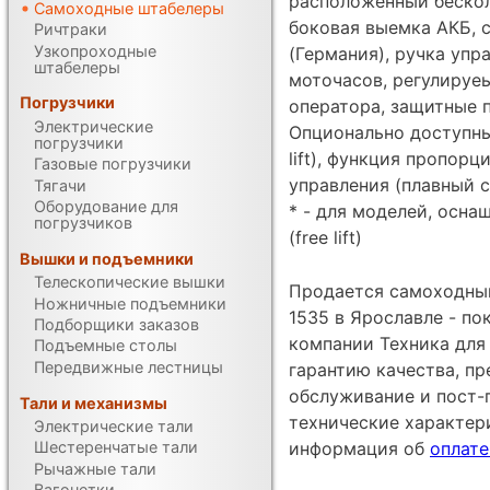
расположенный бескол
Самоходные штабелеры
боковая выемка АКБ, 
Ричтраки
Узкопроходные
(Германия), ручка упр
штабелеры
моточасов, регулируе
Погрузчики
оператора, защитные 
Электрические
Опционально доступны
погрузчики
lift), функция пропор
Газовые погрузчики
управления (плавный с
Тягачи
Оборудование для
* - для моделей, осн
погрузчиков
(free lift)
Вышки и подъемники
Телескопические вышки
Продается самоходный
Ножничные подъемники
1535 в Ярославле - п
Подборщики заказов
компании Техника для 
Подъемные столы
Передвижные лестницы
гарантию качества, п
обслуживание и пост-
Тали и механизмы
технические характе
Электрические тали
Шестеренчатые тали
информация об
оплате
Рычажные тали
Вагонетки