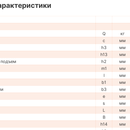
арактеристики
Q
кг
c
мм
h3
мм
h13
мм
 подъем
h2
мм
m1
мм
l
мм
b1
мм
ми
b3
мм
e
мм
s
мм
L
мм
B
мм
h14
мм