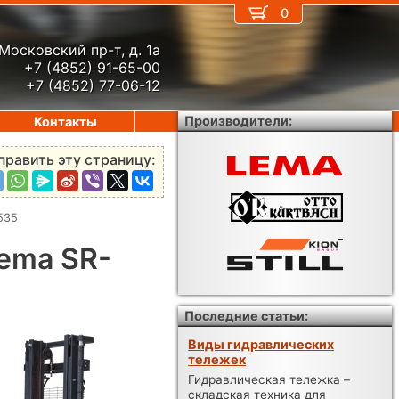
0
Московский пр-т, д. 1а
+7 (4852) 91-65-00
+7 (4852) 77-06-12
Производители:
Контакты
править эту страницу:
535
ema SR-
Последние статьи:
Виды гидравлических
тележек
Гидравлическая тележка –
складская техника для