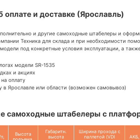
 оплате и доставке (Ярославль)
ополнительно и другие самоходные штабелеры и оформ
мпании Техника для склада и при необходимости пом
модели под конкретные условия эксплуатации, а также
логах модели SR-1535
дках и акциях
 на оплату
 в Ярославле или области (возможен самовывоз)
е самоходные штабелеры с платфо
Габаритн.
Ширина прохода с
Высота
/п,
высота
паллетой (VDI
АКБ,
подъема,