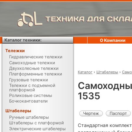
ТЕХНИКА ДЛЯ СКЛА
Каталог техники:
О Компании
Тележки
Гидравлические тележки
Самоходные тележки
Двухколесные тележки
Каталог
›
Штабелеры
›
Само
Платформенные тележки
Грузовые тележки
Самоходны
Тележки с подъемной
платформой
1535
Роликовые системы
Бочкокантователи
Штабелеры
Чертеж
Паспорт
Ручные штабелеры
Штабелеры с платформой
Стандартная комплект
Электрические штабелеры