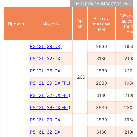
← Прокручивается →
Габарит
Высота
Г/п,
высот
Произв.
Модель
подъема,
кг
(min),
мм
мм
PS 12L (29-DX)
2830
1958
PS 12L (32-DX)
3130
2108
PS 12L (36-DX)
3530
2308
1200
PS 12L (29-DX FFL)
2830
1958
PS 12L (32-DX FFL)
3130
2108
PS 12L (36-DX FFL)
3530
2308
PS 16L (29-DX)
2830
1958
PS 16L (32-DX)
3130
2108