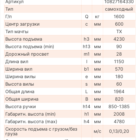
Артикул
10827164330
Тип
самоходный
Г/п
Q
кг
1600
Центр загрузки
c
мм
600
Тип мачты
TX
Высота подъема
h3
мм
4230
Высота подъема (min)
h13
мм
90
Дорожный просвет
m1
мм
28
Длина вил
l
мм
1150
Ширина вил
b1
мм
570
Ширина вилы
e
мм
180
Высота вилы
s
мм
60
Общая длина
L
мм
1964
Общая ширина
B
мм
820
Высота ручки
h14
мм
850-1385
Габаритн. высота (min)
h1
мм
2008
Габаритн. высота (max)
h4
мм
4780
Скорость подъема с грузом/без
м/с
0,13/0,20
груза