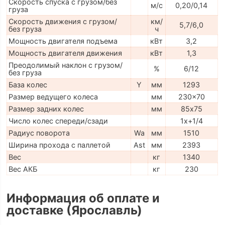
Скорость спуска с грузом/без
м/с
0,20/0,14
груза
Скорость движения с грузом/
км/
5,7/6,0
без груза
ч
Мощность двигателя подъема
кВт
3,2
Мощность двигателя движения
кВт
1,3
Преодолимый наклон с грузом/
%
6/12
без груза
База колес
Y
мм
1293
Размер ведущего колеса
мм
230x70
Размер задних колес
мм
85х75
Число колес спереди/сзади
1x+1/4
Радиус поворота
Wa
мм
1510
Ширина прохода с паллетой
Ast
мм
2393
Вес
кг
1340
Вес АКБ
кг
230
Информация об оплате и
доставке (Ярославль)