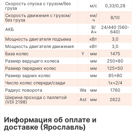
Скорость спуска с грузом/без
м/с
0,33/0,28
груза
Скорость движения с грузом/
км/
8/10
без груза
ч
В/
24/440 (560-
АКБ
Ач
640)
Мощность двигателя подъема
кВт
3,0
Мощность двигателя движения
кВт
3,0
База колес
Y
мм
1475
Размер ведущего колеса
мм
250x80
Размер передних колес
мм
125x50
Размер задних колес
мм
85x80
Число колес спереди/сзади
1x+2/4
Радиус поворота
Wa
мм
1760
Ширина прохода с паллетой
Ast
мм
2622
(VDI 2198)
Информация об оплате и
доставке (Ярославль)