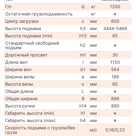
Г/п
Q
кг
1200
Остаточная грузоподъемность
кг
∗
Центр загрузки
c
мм
600
Высота подъема
h3
мм
3444-5466
Высота подъема (min)
h13
мм
85
Стандартный свободный
h2
мм
∗
подъем
Дорожный просвет
m1
мм
30
Длина вил
l
мм
1150
Ширина вил
b1
мм
564
Ширина вилы
e
мм
189
Высота вилы
s
мм
60
Общая длина
L
мм
∗
Общая ширина
B
мм
886
Высота ручки
h14
мм
890
Габаритн. высота (min)
h1
мм
∗
Габаритн. высота (max)
h4
мм
∗
Скорость подъема с грузом/без
м/с
0,16/0,23
груза