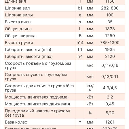
Длина вил
l
мм
1150
Ширина вил
b1
мм
282-800
Ширина вилы
e
мм
100
Высота вилы
s
мм
35
Общая длина
L
мм
1838
Общая ширина
B
мм
1250
Высота ручки
h14
мм
785-1300
Габаритн. высота (min)
h1
мм
1935
Габаритн. высота (max)
h4
мм
2120
Скорость подъема с грузом/без
м/с
0,11/0,16
груза
Скорость спуска с грузом/без
м/с
0,13/0,11
груза
Скорость движения с грузом/без
км/
4,3/4,5
груза
ч
Мощность двигателя подъема
кВт
2,2
Мощность двигателя движения
кВт
0,45
Преодолимый наклон с грузом/
%
5/10
без груза
База колес
Y
мм
1281
Размер ведущего колеса
мм
220x70