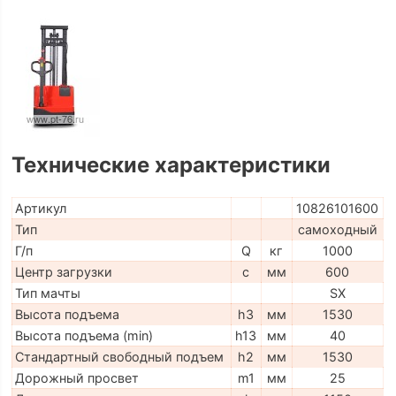
Технические характеристики
Артикул
10826101600
Тип
самоходный
Г/п
Q
кг
1000
Центр загрузки
c
мм
600
Тип мачты
SX
Высота подъема
h3
мм
1530
Высота подъема (min)
h13
мм
40
Стандартный свободный подъем
h2
мм
1530
Дорожный просвет
m1
мм
25