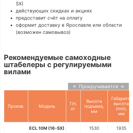
SX)
действующих скидках и акциях
предоставит счёт на оплату
оформит доставку в Ярославле или области
(возможен самовывоз)
Рекомендуемые самоходные
штабелеры с регулируемыми
вилами
← Прокручивается →
Габаритн.
Высота
Г/п,
высота
Произв.
Модель
подъема,
кг
(min),
мм
мм
ECL 10M (16-SX)
1530
1935