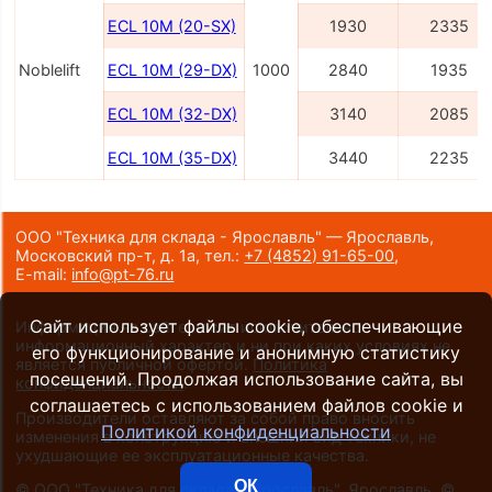
ECL 10M (20-SX)
1930
2335
Noblelift
ECL 10M (29-DX)
1000
2840
1935
ECL 10M (32-DX)
3140
2085
ECL 10M (35-DX)
3440
2235
ООО "Техника для склада - Ярославль" — Ярославль,
Московский пр-т, д. 1а,
тел.:
+7 (4852) 91-65-00
,
E-mail:
info@pt-76.ru
Сайт использует файлы cookie, обеспечивающие
Информация на сайте носит исключительно
информационный характер и ни при каких условиях не
его функционирование и анонимную статистику
является публичной офертой.
Политика
посещений. Продолжая использование сайта, вы
конфиденциальности
.
соглашаетесь с использованием файлов cookie и
Производители оставляют за собой право вносить
Политикой конфиденциальности
изменения в конструкцию и внешний вид техники, не
ухудшающие ее эксплуатационные качества.
ОК
©
ООО "Техника для склада - Ярославль", Ярославль
, ©