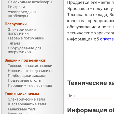
Самоходные штабелеры
Продается элементы г
Ричтраки
Ярославле - покупая 
Узкопроходные
Техника для склада, В
штабелеры
качества, предпродаж
Погрузчики
обслуживание и пост-
Электрические
технические характе
погрузчики
Газовые погрузчики
информация об
оплате
Тягачи
Оборудование для
погрузчиков
Вышки и подъемники
Телескопические вышки
Ножничные подъемники
Подборщики заказов
Подъемные столы
Технические х
Передвижные лестницы
Тали и механизмы
Тип
Электрические тали
Шестеренчатые тали
Информация об
Рычажные тали
Вагонетки