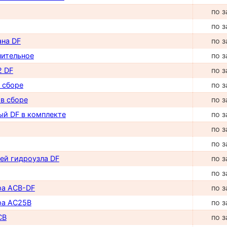
по з
по з
ана DF
по з
нительное
по з
2 DF
по з
в сборе
по з
 в сборе
по з
ый DF в комплекте
по з
по з
по з
ей гидроузла DF
по з
по з
ра ACB-DF
по з
ра AC25B
по з
CB
по з