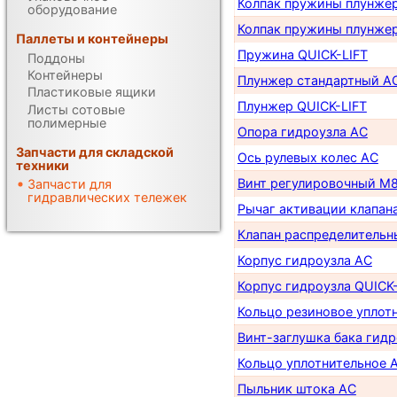
Колпак пружины плунже
оборудование
Колпак пружины плунжер
Паллеты и контейнеры
Пружина QUICK-LIFT
Поддоны
Контейнеры
Плунжер стандартный A
Пластиковые ящики
Плунжер QUICK-LIFT
Листы сотовые
полимерные
Опора гидроузла AC
Запчасти для складской
Ось рулевых колес AC
техники
Винт регулировочный М
Запчасти для
гидравлических тележек
Рычаг активации клапан
Клапан распределительн
Корпус гидроузла AC
Корпус гидроузла QUICK-
Кольцо резиновое уплот
Винт-заглушка бака гид
Кольцо уплотнительное 
Пыльник штока AС