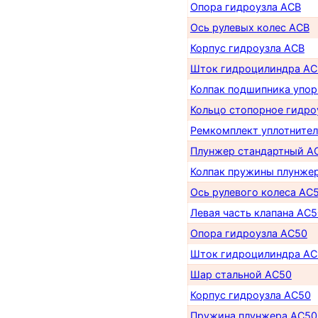
Опора гидроузла ACB
Ось рулевых колес ACB
Корпус гидроузла ACB
Шток гидроцилиндра AC
Колпак подшипника упор
Кольцо стопорное гидро
Ремкомплект уплотнител
Плунжер стандартный A
Колпак пружины плунже
Ось рулевого колеса AC
Левая часть клапана AC5
Опора гидроузла AC50
Шток гидроцилиндра AC
Шар стальной AC50
Корпус гидроузла AC50
Пружина плунжера AC50