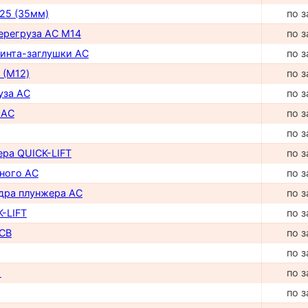
25 (35мм)
по з
перегруза AC М14
по з
винта-заглушки AC
по з
 (М12)
по з
уза AC
по з
 AC
по з
по з
ера QUICK-LIFT
по з
ного AC
по з
дра плунжера AC
по з
-LIFT
по з
CB
по з
по з
1
по з
по з