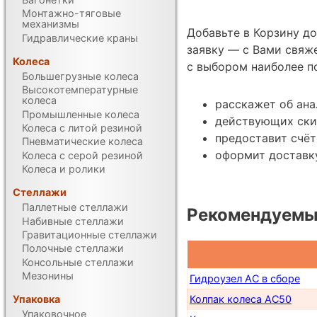
Монтажно-тяговые
механизмы
Добавьте в Корзину д
Гидравлические краны
заявку — с Вами свяж
Колеса
с выбором наиболее п
Большегрузные колеса
Высокотемпературные
колеса
расскажет об ана
Промышленные колеса
действующих ски
Колеса с литой резиной
предоставит счёт
Пневматические колеса
оформит доставку
Колеса с серой резиной
Колеса и ролики
Стеллажи
Паллетные стеллажи
Рекомендуемые
Набивные стеллажи
Гравитационные стеллажи
Полочные стеллажи
Консольные стеллажи
Мезонины
Гидроузел AC в сборе
Упаковка
Колпак колеса AC50
Упаковочное