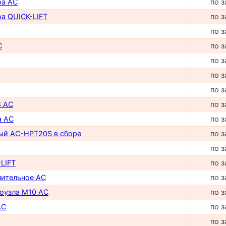
ра AC
по з
а QUICK-LIFT
по з
по з
C
по з
по з
по з
по з
8 AC
по з
а AC
по з
ый AC-HPT20S в сборе
по з
по з
LIFT
по з
нительное AC
по з
роузла М10 AC
по з
AC
по з
по з