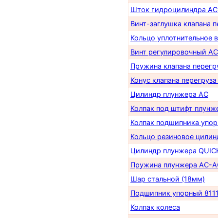
Шток гидроцилиндра AC
Винт-заглушка клапана 
Кольцо уплотнительное 
Винт регулировочный AC
Пружина клапана перегр
Конус клапана перегруза
Цилиндр плунжера AC
Колпак под штифт плунж
Колпак подшипника упор
Кольцо резиновое цилин
Цилиндр плунжера QUICK
Пружина плунжера AC-A
Шар стальной (18мм)
Подшипник упорный 811
Колпак колеса