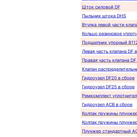
Шток силовой DF
Пыльник штока DHS
Втулка левой части клап
Кольцо резиновое уплот
Подшипник упорный 811
Левая часть клапана DF 
Правая часть клапана DF
Клапан распределительн
Гидроузел DF20 в сборе
Гидроузел DF25 в сборе
Ремкомплект уплотнител
Гидроузел АСB в сборе
Колпак пружины плунже
Колпак пружины плунже
Плунжер стандартный A