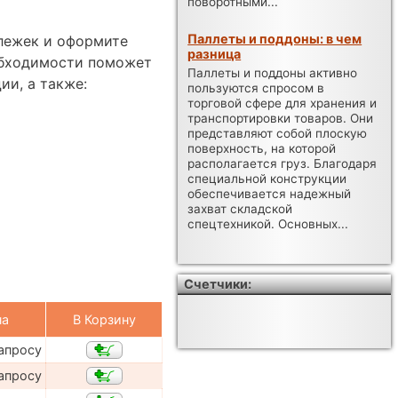
поворотными...
Паллеты и поддоны: в чем
ележек и оформите
разница
обходимости поможет
Паллеты и поддоны активно
ии, а также:
пользуются спросом в
торговой сфере для хранения и
транспортировки товаров. Они
представляют собой плоскую
поверхность, на которой
располагается груз. Благодаря
специальной конструкции
обеспечивается надежный
захват складской
спецтехникой. Основных...
Счетчики:
на
В Корзину
апросу
апросу