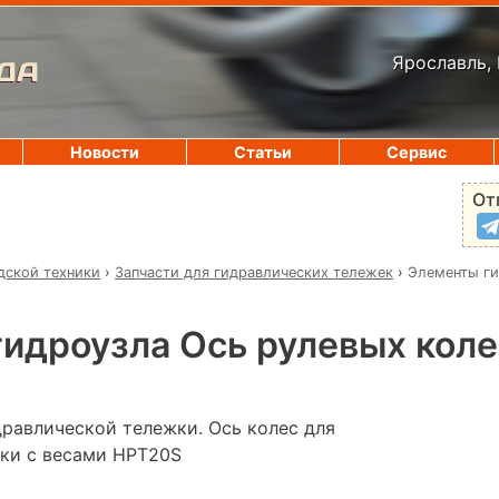
Ярославль, 
ДА
Новости
Статьи
Сервис
От
дской техники
›
Запчасти для гидравлических тележек
›
Элементы ги
идроузла Ось рулевых кол
дравлической тележки. Ось колес для
ки с весами HPT20S