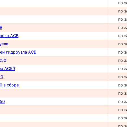
по з
по з
по з
B
по з
ного ACB
по з
узла
по з
ей гидроузла ACB
по з
C50
по з
ра AC50
по з
50
по з
0 в сборе
по з
по з
50
по з
по з
по з
по з