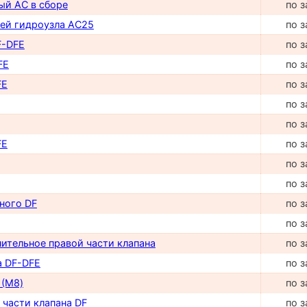
ый AC в сборе
по з
ей гидроузла AC25
по з
F-DFE
по з
FE
по з
FE
по з
по з
по з
FE
по з
по з
по з
ного DF
по з
по з
ительное правой части клапана
по з
а DF-DFE
по з
 (М8)
по з
 части клапана DF
по з