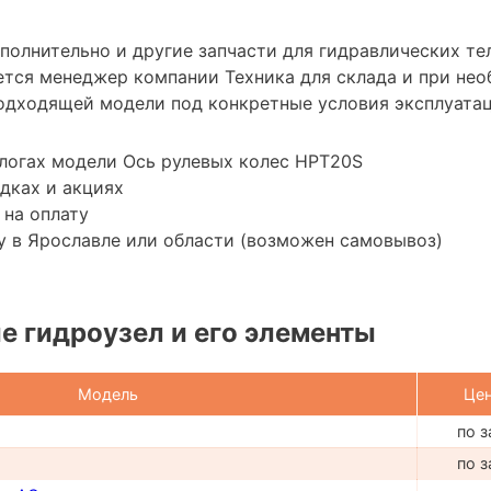
ополнительно и другие запчасти для гидравлических т
ется менеджер компании Техника для склада и при не
одходящей модели под конкретные условия эксплуатац
логах модели Ось рулевых колес HPT20S
дках и акциях
 на оплату
 в Ярославле или области (возможен самовывоз)
 гидроузел и его элементы
Модель
Це
по з
по з