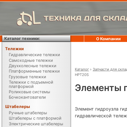
ТЕХНИКА ДЛЯ СКЛА
Каталог техники:
О Компании
Тележки
Гидравлические тележки
Самоходные тележки
Двухколесные тележки
Каталог
›
Запчасти для скла
Платформенные тележки
HPT20S
Грузовые тележки
Тележки с подъемной
Элементы г
платформой
Роликовые системы
Бочкокантователи
Штабелеры
Элемент гидроузла ги
Ручные штабелеры
гидравлической тележ
Штабелеры с платформой
Электрические штабелеры