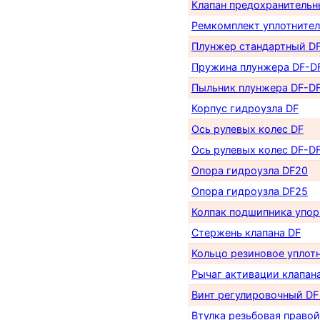
Клапан предохранительн
Ремкомплект уплотнител
Плунжер стандартный D
Пружина плунжера DF-D
Пыльник плунжера DF-D
Корпус гидроузла DF
Ось рулевых колес DF
Ось рулевых колес DF-D
Опора гидроузла DF20
Опора гидроузла DF25
Колпак подшипника упор
Стержень клапана DF
Кольцо резиновое уплотн
Рычаг активации клапан
Винт регулировочный DF
Втулка резьбовая правой