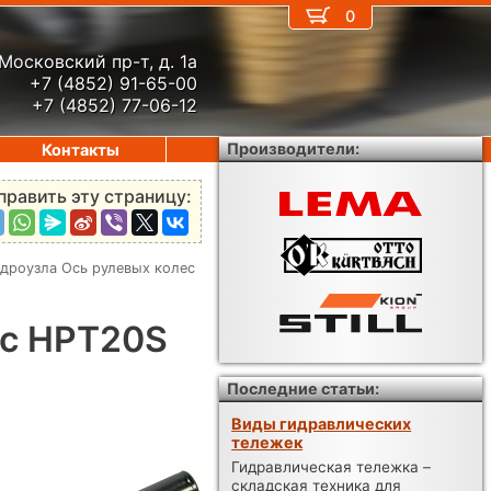
0
Московский пр-т, д. 1а
+7 (4852) 91-65-00
+7 (4852) 77-06-12
Производители:
Контакты
править эту страницу:
дроузла Ось рулевых колес
ес HPT20S
Последние статьи:
Виды гидравлических
тележек
Гидравлическая тележка –
складская техника для