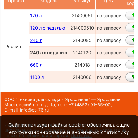
Произв.
Модель
Артикул
Цена
Корз
120 л
21400061
по запросу
120 л с педалью
214000610
по запросу
240 л
2140085
по запросу
Россия
240 л с педалью
2140120
по запросу
660 л
214018
по запросу
1100 л
2140006
по запросу
ООО "Техника для склада - Ярославль" — Ярославль,
Московский пр-т, д. 1а,
тел.:
+7 (4852) 91-65-00
,
E-mail:
info@pt-76.ru
Сайт использует файлы cookie, обеспечивающие
Информация на сайте носит исключительно
информационный характер и ни при каких условиях не
его функционирование и анонимную статистику
является публичной офертой.
Политика