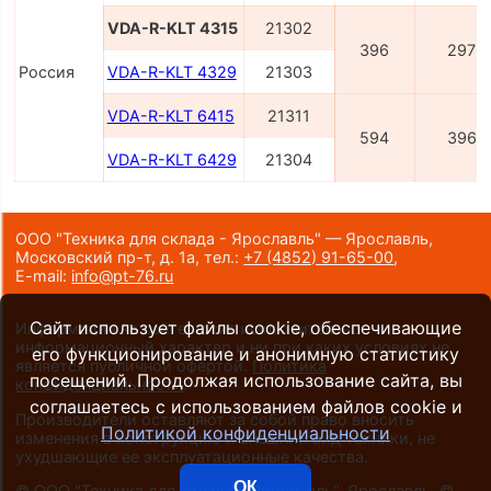
VDA-R-KLT 4315
21302
396
297
Россия
VDA-R-KLT 4329
21303
VDA-R-KLT 6415
21311
594
396
VDA-R-KLT 6429
21304
ООО "Техника для склада - Ярославль" — Ярославль,
Московский пр-т, д. 1а,
тел.:
+7 (4852) 91-65-00
,
E-mail:
info@pt-76.ru
Сайт использует файлы cookie, обеспечивающие
Информация на сайте носит исключительно
информационный характер и ни при каких условиях не
его функционирование и анонимную статистику
является публичной офертой.
Политика
посещений. Продолжая использование сайта, вы
конфиденциальности
.
соглашаетесь с использованием файлов cookie и
Производители оставляют за собой право вносить
Политикой конфиденциальности
изменения в конструкцию и внешний вид техники, не
ухудшающие ее эксплуатационные качества.
ОК
©
ООО "Техника для склада - Ярославль", Ярославль
, ©