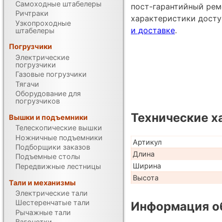
Самоходные штабелеры
пост-гарантийный рем
Ричтраки
характеристики дост
Узкопроходные
и доставке
.
штабелеры
Погрузчики
Электрические
погрузчики
Газовые погрузчики
Тягачи
Оборудование для
погрузчиков
Технические х
Вышки и подъемники
Телескопические вышки
Ножничные подъемники
Артикул
Подборщики заказов
Длина
Подъемные столы
Ширина
Передвижные лестницы
Высота
Тали и механизмы
Электрические тали
Шестеренчатые тали
Информация об
Рычажные тали
Вагонетки