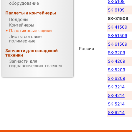
SK-5109
оборудование
SK-6109
Паллеты и контейнеры
SK-31509
Поддоны
Контейнеры
SK-41509
Пластиковые ящики
SK-51509
Листы сотовые
полимерные
SK-61509
Россия
Запчасти для складской
SK-3209
техники
Запчасти для
SK-4209
гидравлических тележек
SK-5209
SK-6209
SK-3214
SK-4214
SK-5214
SK-6214