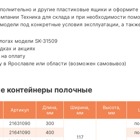
ополнительно и другие пластиковые ящики и оформите 
мпании Техника для склада и при необходимости пом
модели под конкретные условия эксплуатации, а также
логах модели SK-31509
дках и акциях
 на оплату
 в Ярославле или области (возможен самовывоз)
е контейнеры полочные
Длина,
Ширина,
Высота,
Артикул
мм
мм
мм
21631090
300
по
21641090
400
по
117