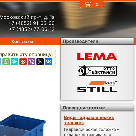
0
Московский пр-т, д. 1а
+7 (4852) 91-65-00
+7 (4852) 77-06-12
Производители:
Контакты
править эту страницу:
Последние статьи:
Виды гидравлических
тележек
Гидравлическая тележка –
складская техника для