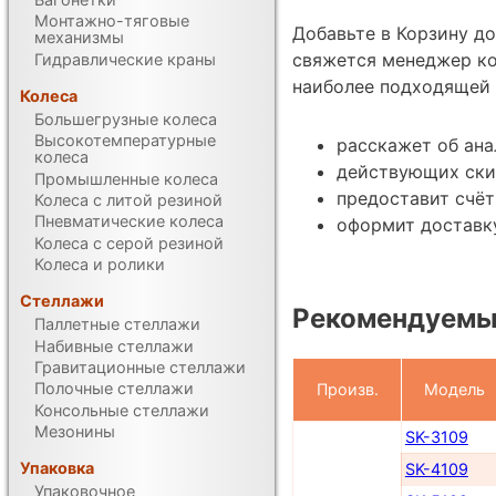
Монтажно-тяговые
Добавьте в Корзину д
механизмы
свяжется менеджер ко
Гидравлические краны
наиболее подходящей 
Колеса
Большегрузные колеса
Высокотемпературные
расскажет об ана
колеса
действующих ски
Промышленные колеса
предоставит счёт
Колеса с литой резиной
Пневматические колеса
оформит доставку
Колеса с серой резиной
Колеса и ролики
Стеллажи
Рекомендуемы
Паллетные стеллажи
Набивные стеллажи
Гравитационные стеллажи
Полочные стеллажи
Произв.
Модель
Консольные стеллажи
Мезонины
SK-3109
Упаковка
SK-4109
Упаковочное