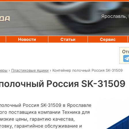
Ярославль, 
ДА
Новости
Статьи
Сервис
От
неры
›
Пластиковые ящики
›
Контейнер полочный Россия SK-31509
полочный Россия SK-31509
полочный Россия SK-31509 в Ярославле
ного поставщика компании Техника для
низкие цены, гарантию качества,
овку, гарантийное обслуживание и