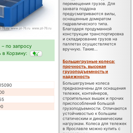
перемещения грузов. Для
захвата поддона
предусматриваются вилы,
оснащенные домкратом
гидравлического типа.
Благодаря продуманной
конструкции транспортировка
и складирование грузов на
паллетах осуществляется
 – по запросу
вручную. Такие...
 в Корзину:
Большегрузные колеса:
прочность, высокая
грузоподъемность и
надежность
Большегрузные колеса
15090
предназначены для оснащения
00
тележек, контейнеров,
строительных вышек и прочих
55
приспособлений большой
90
грузоподъемности. Отличаются
устойчивостью к большим
статическим и динамическим
нагрузкам. Колеса для тележек
в Ярославле можно купить с