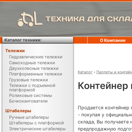
ТЕХНИКА ДЛЯ СКЛА
Каталог техники:
О Компании
Тележки
Гидравлические тележки
Самоходные тележки
Двухколесные тележки
Каталог
›
Паллеты и контей
Платформенные тележки
Грузовые тележки
Контейнер 
Тележки с подъемной
платформой
Роликовые системы
Бочкокантователи
Продается контейнер 
Штабелеры
- покупая у официаль
Ручные штабелеры
склада, Вы получаете 
Штабелеры с платформой
предпродажную подгот
Электрические штабелеры