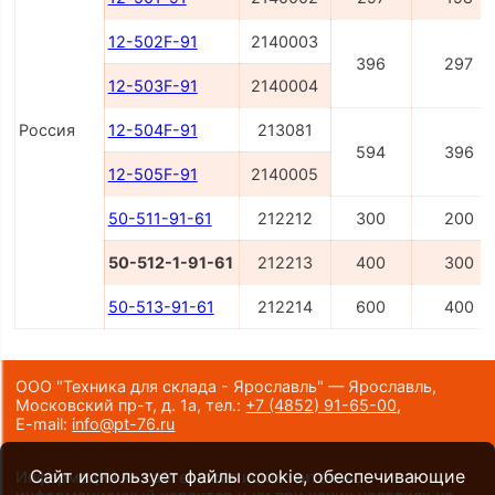
12-502F-91
2140003
396
297
12-503F-91
2140004
Россия
12-504F-91
213081
594
396
12-505F-91
2140005
50-511-91-61
212212
300
200
50-512-1-91-61
212213
400
300
50-513-91-61
212214
600
400
ООО "Техника для склада - Ярославль" — Ярославль,
Московский пр-т, д. 1а,
тел.:
+7 (4852) 91-65-00
,
E-mail:
info@pt-76.ru
Сайт использует файлы cookie, обеспечивающие
Информация на сайте носит исключительно