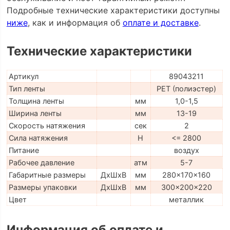
Подробные технические характеристики доступны
ниже
, как и информация об
оплате и доставке
.
Технические характеристики
Артикул
89043211
Тип ленты
PET (полиэстер)
Толщина ленты
мм
1,0-1,5
Ширина ленты
мм
13-19
Скорость натяжения
сек
2
Сила натяжения
H
<= 2800
Питание
воздух
Рабочее давление
атм
5-7
Габаритные размеры
ДхШхВ
мм
280x170x160
Размеры упаковки
ДхШхВ
мм
300x200x220
Цвет
металлик
Информация об оплате и