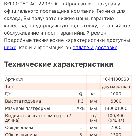
B-100-060 AC 220В-DC в Ярославле - покупая у
официального поставщика компании Техника для
склада, Вы получаете низкие цены, гарантию
качества, предпродажную подготовку, гарантийное
обслуживание и пост-гарантийный ремонт.
Подробные технические характеристики доступны
ниже
, как и информация об
оплате и доставке
.
Технические характеристики
Артикул
1044100060
Тип
двухместная
Г/п
Q
кг
1000
Высота подъема
h3
мм
6000
Размеры платформы
AxB
мм
1800х1000
Выдвижная платформа (гр-ть/
кг/
100/800
длина)
мм
(опция)
Общая длина
L
мм
2000
Общая ширина
B
мм
1200