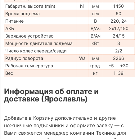
Габаритн. высота (min)
h1
мм
1450
Время подъема
сек
60
Питание
В
220, 24
АКБ
В/Ач
2х12/150
Зарядное устройство
В/Ач
24/15
Мощность двигателя подъема
кВт
3
Число колес спереди/сзади
2/2
Радиус поворота
Wa
мм
2266
Рабочая температура
град.
-5 … +30
Вес
кг
1139
Информация об оплате и
доставке (Ярославль)
Добавьте в Корзину дополнительно и другие
ножничные подъемники и оформите заявку — с
Вами свяжется менеджер компании Техника для