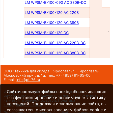
LM WPSM-B-100-090 AC 380B-DC
LM WPSM-B-100-120 AC 220B
LM WPSM-B-100-120 AC 380B
LM WPSM-B-100-120 DC
12
LM WPSM-B-100-120 AC 220B-DC
LM WPSM-B-100-120 AC 380B-DC
ООО "Техника для склада - Ярославль" — Ярославль,
Московский пр-т, д. 1а,
тел.:
+7 (4852) 91-65-00
,
E-mail:
info@pt-76.ru
Сайт использует файлы cookie, обеспечивающие
Информация на сайте носит исключительно
информационный характер и ни при каких условиях не
его функционирование и анонимную статистику
является публичной офертой.
Политика
посещений. Продолжая использование сайта, вы
конфиденциальности
.
соглашаетесь с использованием файлов cookie и
Производители оставляют за собой право вносить