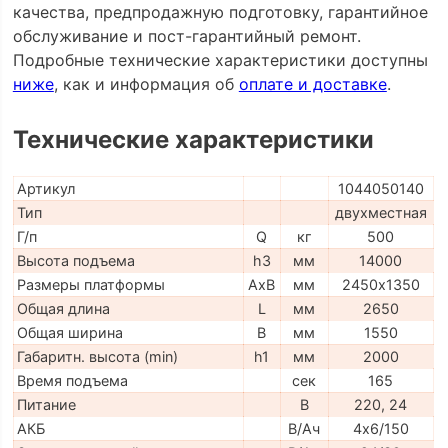
качества, предпродажную подготовку, гарантийное
обслуживание и пост-гарантийный ремонт.
Подробные технические характеристики доступны
ниже
, как и информация об
оплате и доставке
.
Технические характеристики
Артикул
1044050140
Тип
двухместная
Г/п
Q
кг
500
Высота подъема
h3
мм
14000
Размеры платформы
AxB
мм
2450х1350
Общая длина
L
мм
2650
Общая ширина
B
мм
1550
Габаритн. высота (min)
h1
мм
2000
Время подъема
сек
165
Питание
В
220, 24
АКБ
В/Ач
4х6/150