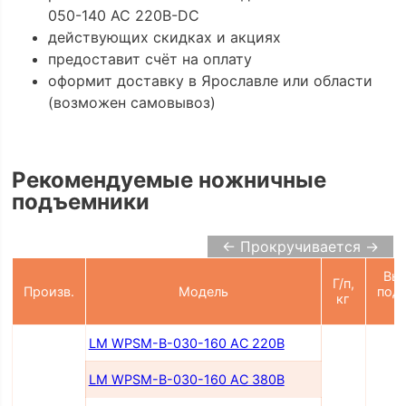
050-140 AC 220В-DC
действующих скидках и акциях
предоставит счёт на оплату
оформит доставку в Ярославле или области
(возможен самовывоз)
Рекомендуемые ножничные
подъемники
← Прокручивается →
Вы
Г/п,
Произв.
Модель
под
кг
LM WPSM-B-030-160 AC 220В
LM WPSM-B-030-160 AC 380В