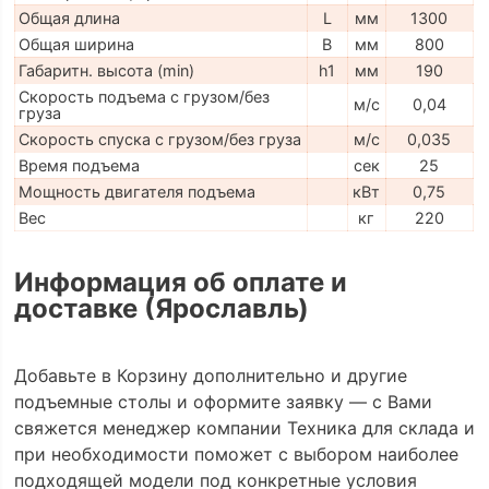
Общая длина
L
мм
1300
Общая ширина
B
мм
800
Габаритн. высота (min)
h1
мм
190
Скорость подъема с грузом/без
м/с
0,04
груза
Скорость спуска с грузом/без груза
м/с
0,035
Время подъема
сек
25
Мощность двигателя подъема
кВт
0,75
Вес
кг
220
Информация об оплате и
доставке (Ярославль)
Добавьте в Корзину дополнительно и другие
подъемные столы и оформите заявку — с Вами
свяжется менеджер компании Техника для склада и
при необходимости поможет с выбором наиболее
подходящей модели под конкретные условия