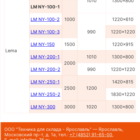
1010
1300x800
LM NY-100-1
LM NY-100-2
1000
1220x610
LM NY-100-3
990
1220x1220
LM NY-150
1500
1220x915
Lema
LM NY-200-1
1010
1300x800
2000
LM NY-200-2
990
1220x1220
LM NY-250-1
1420x815
2500
1200
LM NY-250-2
1830x1220
LM NY-300
3000
1020
1300x800
ООО "Техника для склада - Ярославль" — Ярославль,
Московский пр-т, д. 1а,
тел.:
+7 (4852) 91-65-00
,
E-mail:
info@pt-76.ru