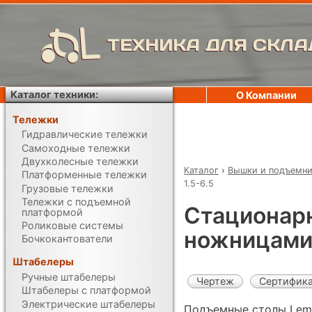
ТЕХНИКА ДЛЯ СКЛА
Каталог техники:
О Компании
Тележки
Гидравлические тележки
Самоходные тележки
Двухколесные тележки
Каталог
›
Вышки и подъемн
Платформенные тележки
1.5-6.5
Грузовые тележки
Тележки с подъемной
Стационар
платформой
Роликовые системы
ножницами 
Бочкокантователи
Штабелеры
Ручные штабелеры
Чертеж
Сертифик
Штабелеры с платформой
Электрические штабелеры
Подъемные столы Lema