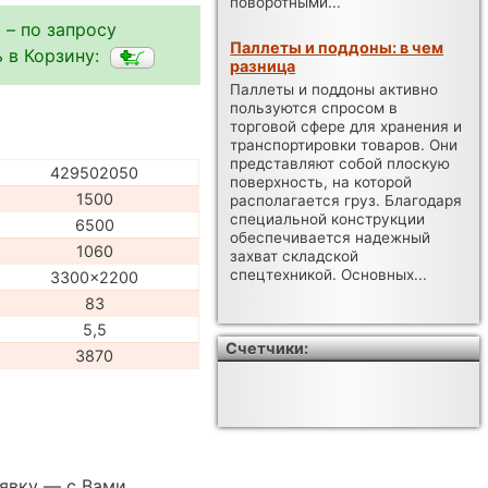
поворотными...
 – по запросу
Паллеты и поддоны: в чем
 в Корзину:
разница
Паллеты и поддоны активно
пользуются спросом в
торговой сфере для хранения и
транспортировки товаров. Они
представляют собой плоскую
429502050
поверхность, на которой
1500
располагается груз. Благодаря
специальной конструкции
6500
обеспечивается надежный
1060
захват складской
спецтехникой. Основных...
3300x2200
83
5,5
Счетчики:
3870
аявку — с Вами