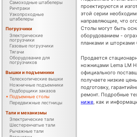
Самоходные штабелеры
проектируются и изгот
Ричтраки
этой серии необходим
Узкопроходные
штабелеры
направляющие, что ог
Столы могут быть ос
Погрузчики
оборудованием - огра
Электрические
погрузчики
планками и шторками б
Газовые погрузчики
Тягачи
Продается стационар
Оборудование для
погрузчиков
ножницами Lema LM HCL
официального поставщ
Вышки и подъемники
Телескопические вышки
получаете низкие цен
Ножничные подъемники
подготовку, гарантий
Подборщики заказов
ремонт. Подробные те
Подъемные столы
ниже
, как и информац
Передвижные лестницы
Тали и механизмы
Электрические тали
Шестеренчатые тали
Рычажные тали
Вагонетки