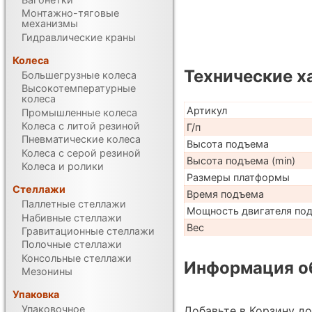
Монтажно-тяговые
механизмы
Гидравлические краны
Колеса
Технические х
Большегрузные колеса
Высокотемпературные
колеса
Артикул
Промышленные колеса
Колеса с литой резиной
Г/п
Пневматические колеса
Высота подъема
Колеса с серой резиной
Высота подъема (min)
Колеса и ролики
Размеры платформы
Стеллажи
Время подъема
Паллетные стеллажи
Мощность двигателя по
Набивные стеллажи
Вес
Гравитационные стеллажи
Полочные стеллажи
Консольные стеллажи
Информация об
Мезонины
Упаковка
Упаковочное
Добавьте в Корзину д