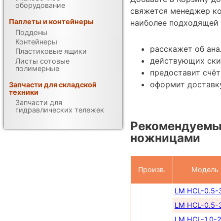
оборудование
свяжется менеджер ко
Паллеты и контейнеры
наиболее подходящей 
Поддоны
Контейнеры
расскажет об ана
Пластиковые ящики
действующих ски
Листы сотовые
полимерные
предоставит счёт
оформит доставку
Запчасти для складской
техники
Запчасти для
гидравлических тележек
Рекомендуемы
ножницами
Произв.
Модель
LM HCL-0.5-
LM HCL-0.5-
LM HCL-1.0-2