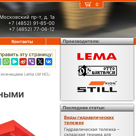
0
Московский пр-т, д. 1а
+7 (4852) 91-65-00
+7 (4852) 77-06-12
Производители:
Контакты
править эту страницу:
 ножницами Lema LM HCL-
йными
Последние статьи:
Виды гидравлических
тележек
Гидравлическая тележка –
складская техника для