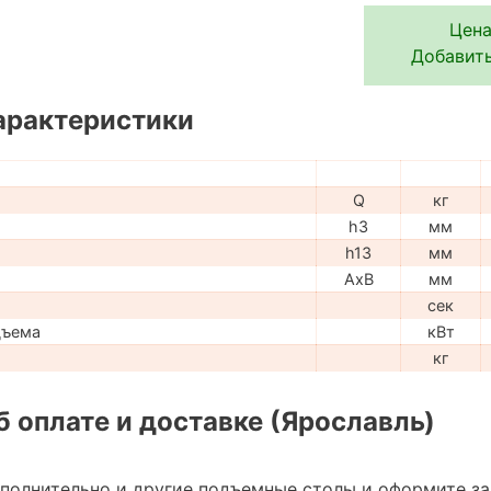
Цена
Добавить
арактеристики
Q
кг
h3
мм
h13
мм
AxB
мм
сек
дъема
кВт
кг
 оплате и доставке (Ярославль)
ополнительно и другие подъемные столы и оформите з