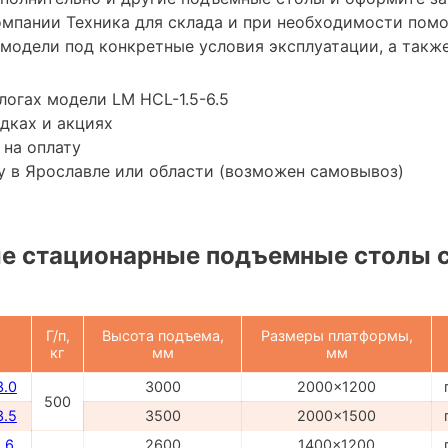
мпании Техника для склада и при необходимости пом
модели под конкретные условия эксплуатации, а также
логах модели LM HCL-1.5-6.5
дках и акциях
 на оплату
 в Ярославле или области (возможен самовывоз)
е стационарные подъемные столы 
Г/п,
Высота подъема,
Размеры платформы,
кг
мм
мм
3.0
3000
2000x1200
500
3.5
3500
2000x1500
.6
2600
1400x1200