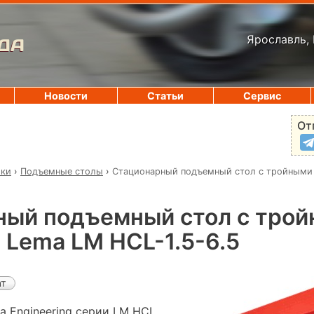
Ярославль, 
ДА
Новости
Статьи
Сервис
От
ики
›
Подъемные столы
›
Стационарный подъемный стол с тройными
ный подъемный стол с тро
Lema LM HCL-1.5-6.5
ат
 Engineering серии LM HCL