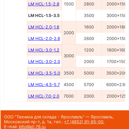
LM HCL-1.5-2.8
1500
2800
2000x150
LM HCL-1.5-3.5
3500
3000x150
LM HCL-2.0-1.6
1600
2000x180
2000
LM HCL-2.0-2.6
2600
2000x150
LM HCL-3.0-1.2
1200
1600x1600
3000
LM HCL-3.0-2.0
2000
1700x1500
LM HCL-3.5-5.0
3500
5000
3500x200
LM HCL-4.5-5.7
4500
5700
6000x230
LM HCL-7.0-2.0
7000
2000
2000x125
ООО "Техника для склада - Ярославль" — Ярославль,
Московский пр-т, д. 1а,
тел.:
+7 (4852) 91-65-00
,
E-mail:
info@pt-76.ru