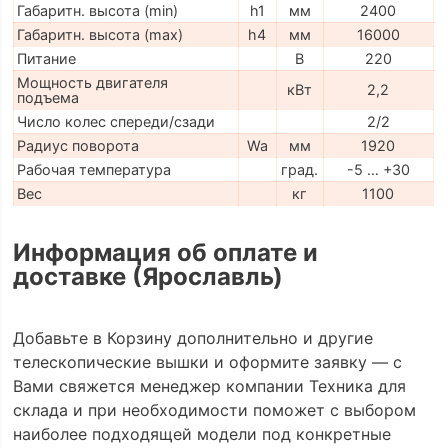
Габаритн. высота (min)
h1
мм
2400
Габаритн. высота (max)
h4
мм
16000
Питание
В
220
Мощность двигателя
кВт
2,2
подъема
Число колес спереди/сзади
2/2
Радиус поворота
Wa
мм
1920
Рабочая температура
град.
-5 … +30
Вес
кг
1100
Информация об оплате и
доставке (Ярославль)
Добавьте в Корзину дополнительно и другие
телескопические вышки и оформите заявку — с
Вами свяжется менеджер компании Техника для
склада и при необходимости поможет с выбором
наиболее подходящей модели под конкретные