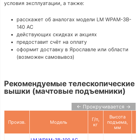
условия эксплуатации, а также:
расскажет об аналогах модели LM WPAM-3B-
140 AC
действующих скидках и акциях
предоставит счёт на оплату
оформит доставку в Ярославле или области
(возможен самовывоз)
Рекомендуемые телескопические
вышки (мачтовые подъемники)
← Прокручивается →
Высота
Г/п,
П
Произв.
Модель
подъема,
кг
мм
LM WPAM-3B-100 AC