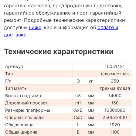
гарантию качества, предпродажную подготовку,
гарантийное обслуживание и пост-гарантийный
ремонт. Подробные технические характеристики
доступны
ниже
, как и информация об
оплате и
доставке
.
Технические характеристики
Артикул
10051431
Тип
двухместная
Г/п
Q
кг
250
Тип мачты
трехмачтовая
Высота подъема
h3
мм
14000
Дорожный просвет
m1
мм
150
Размеры платформы
AxB
мм
1630х880
Опорная площадь
CxD
мм
2500х2400
Общая длина
L
мм
1920
Общая ширина
B
мм
1100