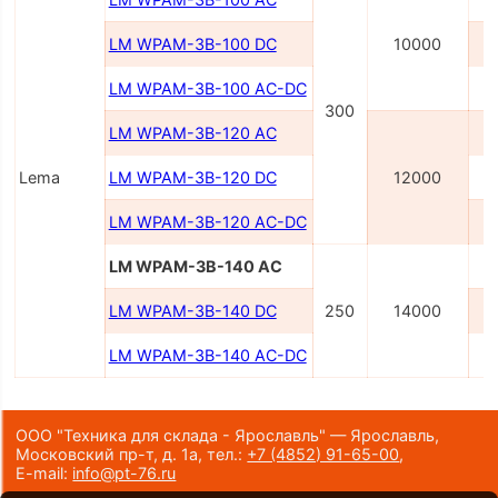
LM WPAM-3B-100 DC
10000
LM WPAM-3B-100 AC-DC
2
300
LM WPAM-3B-120 AC
Lema
LM WPAM-3B-120 DC
12000
LM WPAM-3B-120 AC-DC
2
LM WPAM-3B-140 AC
LM WPAM-3B-140 DC
250
14000
LM WPAM-3B-140 AC-DC
2
ООО "Техника для склада - Ярославль" — Ярославль,
Московский пр-т, д. 1а,
тел.:
+7 (4852) 91-65-00
,
E-mail:
info@pt-76.ru