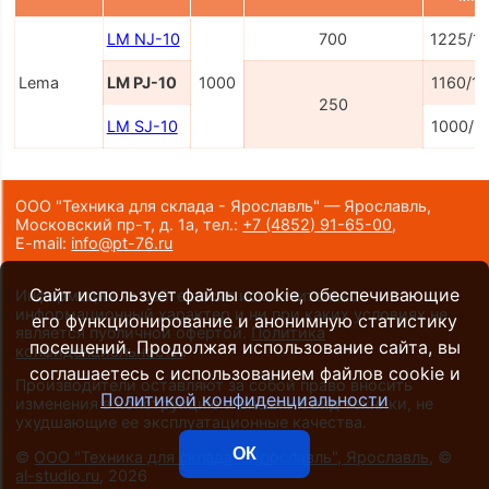
LM NJ-10
700
1225/1
Lema
LM PJ-10
1000
1160/1
250
LM SJ-10
1000/1
ООО "Техника для склада - Ярославль" — Ярославль,
Московский пр-т, д. 1а,
тел.:
+7 (4852) 91-65-00
,
E-mail:
info@pt-76.ru
Сайт использует файлы cookie, обеспечивающие
Информация на сайте носит исключительно
информационный характер и ни при каких условиях не
его функционирование и анонимную статистику
является публичной офертой.
Политика
посещений. Продолжая использование сайта, вы
конфиденциальности
.
соглашаетесь с использованием файлов cookie и
Производители оставляют за собой право вносить
Политикой конфиденциальности
изменения в конструкцию и внешний вид техники, не
ухудшающие ее эксплуатационные качества.
ОК
©
ООО "Техника для склада - Ярославль", Ярославль
, ©
al-studio.ru
, 2026