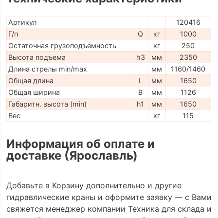
Артикул
120416
Г/п
Q
кг
1000
Остаточная грузоподъемность
кг
250
Высота подъема
h3
мм
2350
Длина стрелы min/max
мм
1160/1460
Общая длина
L
мм
1650
Общая ширина
B
мм
1126
Габаритн. высота (min)
h1
мм
1650
Вес
кг
115
Информация об оплате и
доставке (Ярославль)
Добавьте в Корзину дополнительно и другие
гидравлические краны и оформите заявку — с Вами
свяжется менеджер компании Техника для склада и