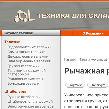
ТЕХНИКА ДЛЯ СКЛА
Каталог техники:
О Компании
Тележки
Гидравлические тележки
Самоходные тележки
Двухколесные тележки
Каталог
›
Тали и механизмы
Платформенные тележки
Грузовые тележки
Рычажная 
Тележки с подъемной
платформой
Роликовые системы
Бочкокантователи
Чертеж
Паспорт
Штабелеры
Универсальное приспо
Ручные штабелеры
стропления грузов, о
Штабелеры с платформой
Электрические штабелеры
прочностью конструкц