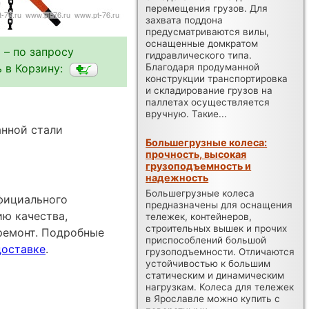
перемещения грузов. Для
захвата поддона
предусматриваются вилы,
оснащенные домкратом
 – по запросу
гидравлического типа.
 в Корзину:
Благодаря продуманной
конструкции транспортировка
и складирование грузов на
паллетах осуществляется
вручную. Такие...
нной стали
Большегрузные колеса:
прочность, высокая
грузоподъемность и
надежность
Большегрузные колеса
официального
предназначены для оснащения
ию качества,
тележек, контейнеров,
строительных вышек и прочих
ремонт. Подробные
приспособлений большой
доставке
.
грузоподъемности. Отличаются
устойчивостью к большим
статическим и динамическим
нагрузкам. Колеса для тележек
в Ярославле можно купить с