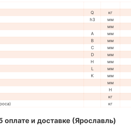
Q
кг
h3
мм
мм
A
мм
B
мм
C
мм
D
мм
H
мм
L
мм
K
мм
мм
H
кг
роса)
кг
 оплате и доставке (Ярославль)