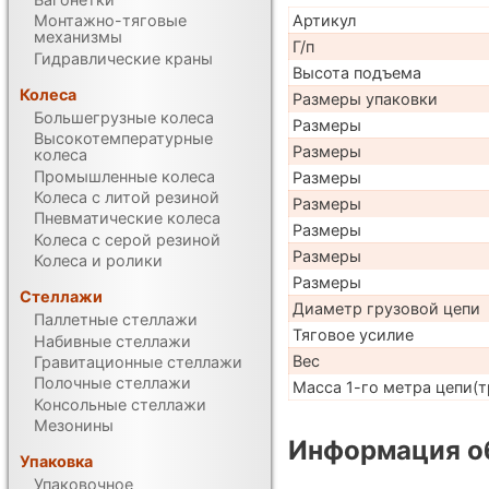
Артикул
Монтажно-тяговые
механизмы
Г/п
Гидравлические краны
Высота подъема
Колеса
Размеры упаковки
Большегрузные колеса
Размеры
Высокотемпературные
Размеры
колеса
Промышленные колеса
Размеры
Колеса с литой резиной
Размеры
Пневматические колеса
Размеры
Колеса с серой резиной
Размеры
Колеса и ролики
Размеры
Стеллажи
Диаметр грузовой цепи
Паллетные стеллажи
Тяговое усилие
Набивные стеллажи
Вес
Гравитационные стеллажи
Полочные стеллажи
Масса 1-го метра цепи(т
Консольные стеллажи
Мезонины
Информация об
Упаковка
Упаковочное