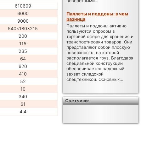
поворотными...
610609
6000
Паллеты и поддоны: в чем
разница
9000
Паллеты и поддоны активно
540x180x215
пользуются спросом в
200
торговой сфере для хранения и
транспортировки товаров. Они
115
представляют собой плоскую
235
поверхность, на которой
располагается груз. Благодаря
64
специальной конструкции
620
обеспечивается надежный
410
захват складской
спецтехникой. Основных...
52
10
340
Счетчики:
61
4,4