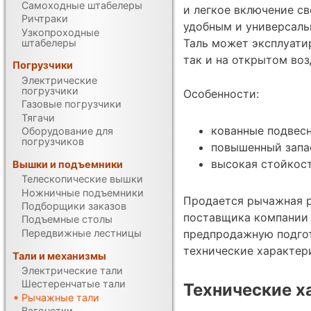
Самоходные штабелеры
и легкое включение св
Ричтраки
удобным и универсал
Узкопроходные
Таль может эксплуати
штабелеры
так и на открытом воз
Погрузчики
Электрические
погрузчики
Особенности:
Газовые погрузчики
Тягачи
кованные подвес
Оборудование для
погрузчиков
повышенный запа
высокая стойкос
Вышки и подъемники
Телескопические вышки
Ножничные подъемники
Продается рычажная р
Подборщики заказов
поставщика компании Т
Подъемные столы
Передвижные лестницы
предпродажную подгот
технические характе
Тали и механизмы
Электрические тали
Шестеренчатые тали
Технические х
Рычажные тали
Вагонетки