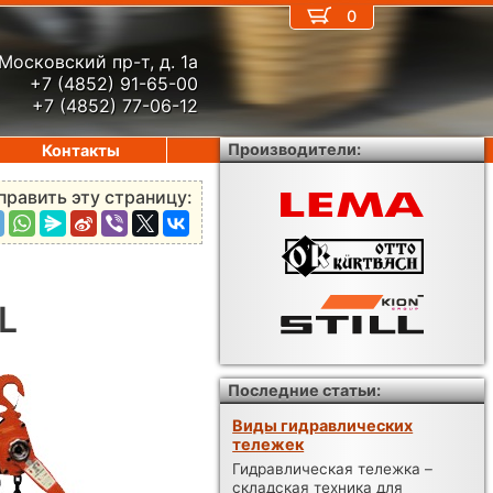
0
Московский пр-т, д. 1а
+7 (4852) 91-65-00
+7 (4852) 77-06-12
Производители:
Контакты
править эту страницу:
L
Последние статьи:
Виды гидравлических
тележек
Гидравлическая тележка –
складская техника для