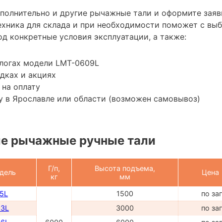
ополнительно и другие рычажные тали и оформите заяв
хника для склада и при необходимости поможет с вы
д конкретные условия эксплуатации, а также:
алогах модели LMT-0609L
дках и акциях
 на оплату
 в Ярославле или области (возможен самовывоз)
е рычажные ручные тали
Г/п,
Высота подъема,
дель
Цена
кг
мм
5L
1500
по за
03L
3000
по за