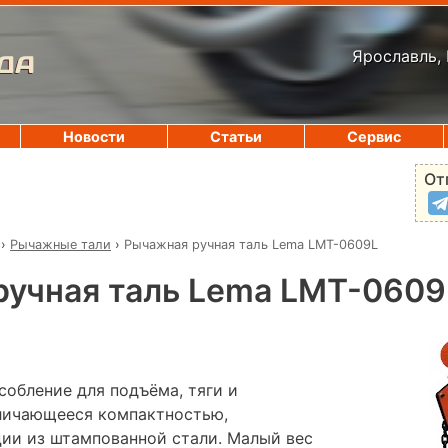
Ярославль, 
ДА
Новости
Статьи
Сервис
От
›
Рычажные тали
›
Рычажная ручная таль Lema LMT-0609L
ручная таль Lema LMT-0609
собление для подъёма, тяги и
тличающееся компактностью,
ии из штампованной стали. Малый вес