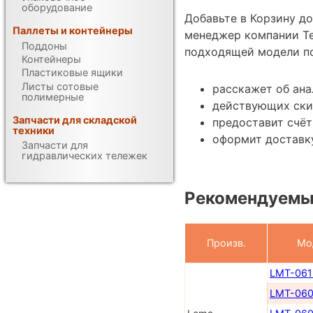
оборудование
Добавьте в Корзину д
Паллеты и контейнеры
менеджер компании Те
Поддоны
подходящей модели по
Контейнеры
Пластиковые ящики
Листы сотовые
расскажет об ан
полимерные
действующих ски
Запчасти для складской
предоставит счёт
техники
оформит доставку
Запчасти для
гидравлических тележек
Рекомендуемы
Произв.
Мо
LMT-061
LMT-06