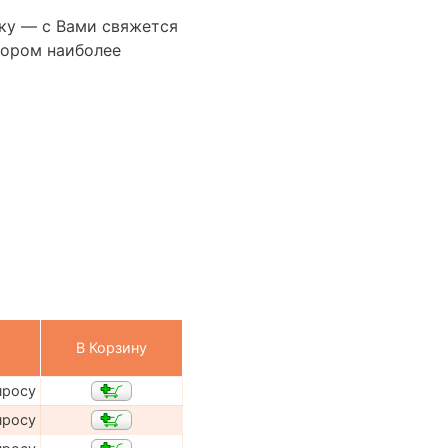
ку — с Вами свяжется
бором наиболее
В Корзину
просу
просу