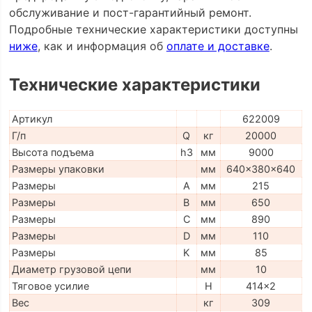
обслуживание и пост-гарантийный ремонт.
Подробные технические характеристики доступны
ниже
, как и информация об
оплате и доставке
.
Технические характеристики
Артикул
622009
Г/п
Q
кг
20000
Высота подъема
h3
мм
9000
Размеры упаковки
мм
640x380x640
Размеры
A
мм
215
Размеры
B
мм
650
Размеры
C
мм
890
Размеры
D
мм
110
Размеры
K
мм
85
Диаметр грузовой цепи
мм
10
Тяговое усилие
H
414x2
Вес
кг
309