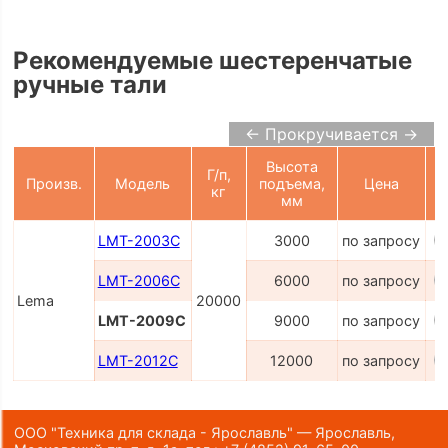
Рекомендуемые шестеренчатые
ручные тали
← Прокручивается →
Высота
Г/п,
Произв.
Модель
подъема,
Цена
кг
К
мм
LMT-2003C
3000
по запросу
LMT-2006C
6000
по запросу
Lema
20000
LMT-2009C
9000
по запросу
LMT-2012C
12000
по запросу
ООО "Техника для склада - Ярославль" — Ярославль,